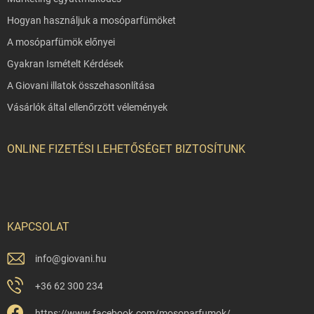
Hogyan használjuk a mosóparfümöket
A mosóparfümök előnyei
Gyakran Ismételt Kérdések
A Giovani illatok összehasonlítása
Vásárlók által ellenőrzött vélemények
ONLINE FIZETÉSI LEHETŐSÉGET BIZTOSÍTUNK
KAPCSOLAT
info
@
giovani.hu
+36 62 300 234
https://www.facebook.com/mosoparfumok/