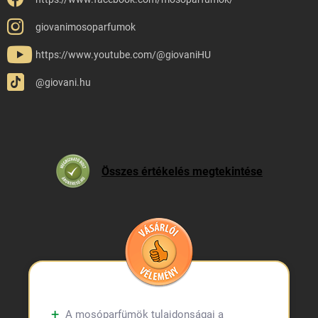
giovanimosoparfumok
https://www.youtube.com/@giovaniHU
@giovani.hu
Összes értékelés megtekintése
A mosóparfümök tulajdonságai a