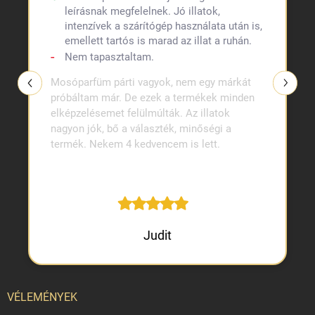
leírásnak megfelelnek. Jó illatok,
intenzívek a szárítógép használata után is,
emellett tartós is marad az illat a ruhán.
Nem tapasztaltam.
Mosóparfüm párti vagyok, nem egy márkát
próbáltam már. De ezek a termékek minden
elképzelésemet felülmúlták. Az illatok
nagyon jók, bő a választék, minőségi a
termék. Nekem 4 kedvencem is lett.
Judit
VÉLEMÉNYEK