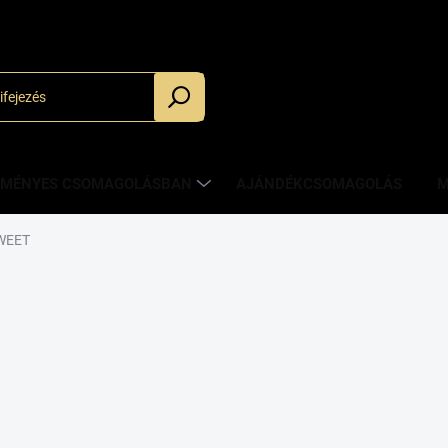
_
ZMÉNYES CSOMAGOLÁSBAN
AJÁNDÉKCSOMAGOLÁS
M
SWEET