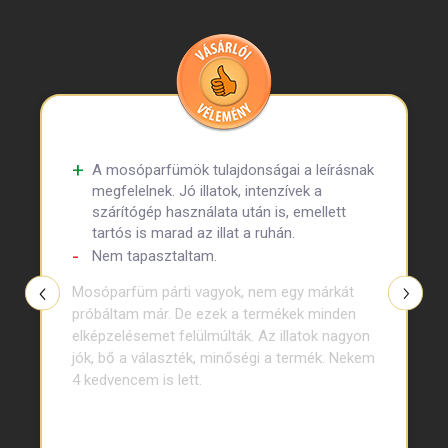
A mosóparfümök tulajdonságai a leírásnak
megfelelnek. Jó illatok, intenzívek a
szárítógép használata után is, emellett
tartós is marad az illat a ruhán.
Nem tapasztaltam.
Mosóparfüm párti vagyok, nem egy márkát
próbáltam már. De ezek a termékek minden
elképzelésemet felülmúlták. Az illatok nagyon
jók, bő a választék, minőségi a termék. Nekem
4 kedvencem is lett.