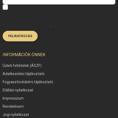
Hozzájárulok, hogy az általam önként megadott nevem és e-mail
címem felhasználásával a(z)
*cég neve
részemre e-mail útján
hírleveleket, ajánlatokat küldjön. Kijelentem, hogy az
adatkezelési
tájékoztatót
elolvastam. Megértettem, hogy a hozzájárulásom
bármikor visszavonhatom.
FELIRATKOZÁS
INFORMÁCIÓK ÖNNEK
Üzleti feltételek (ÁSZF)
Adatkezelési tájékoztató
Fogyasztóvédelmi tájékoztató
Elállási nyilatkozat
Impresszum
Rendelésem
Jogi nyilatkozat