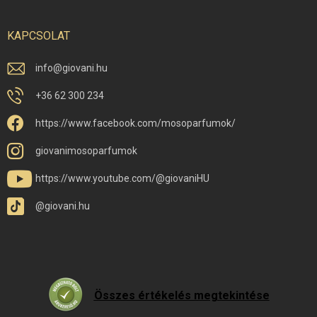
KAPCSOLAT
info
@
giovani.hu
+36 62 300 234
https://www.facebook.com/mosoparfumok/
giovanimosoparfumok
https://www.youtube.com/@giovaniHU
@giovani.hu
Összes értékelés megtekintése