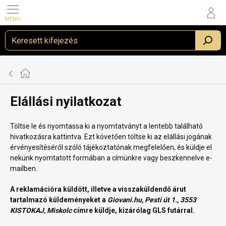
Ugrás
a
fő
tartalomhoz
_
Kezdőlap
Elállási nyilatkozat
Töltse le és nyomtassa ki a nyomtatványt a lentebb található
hivatkozásra kattintva. Ezt követően töltse ki az elállási jogának
érvényesítéséről szóló tájékoztatónak megfelelően, és küldje el
nekünk nyomtatott formában a címünkre vagy beszkennelve e-
mailben.
A reklamációra küldött, illetve a visszaküldendő árut
tartalmazó küldeményeket a
Giovani.hu, Pesti út 1., 3553
KISTOKAJ, Miskolc
címre küldje, kizárólag GLS futárral.