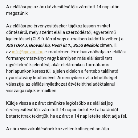
Az elállási jog az áru kézbesítésétől számított 14 nap után
megszűnik.
Az elállási jog érvényesítésekor tájékoztasson minket
döntéséről, mely szerint eláll a szerződéstől, egyértelmű
kijelentéssel (GLS futárral vagy e-mailben küldött levélben) a
KISTOKAJ, Giovani.hu, Pesti út 1., 3553 Miskolc
címen, ill.
az
info@giovani.hu
e-mail címen. Erre használhatja az elállási
formanyomtatványt vagy bármilyen más elállásról tett
egyértelmű kijelentést, akár elektronikus formában is
honlapunkon keresztül, a jelen oldalon a fentebb található
nyomtatvány letöltésével. Amennyiben ezt a lehetőséget
választja, az elállási nyilatkozat átvételét haladéktalanul
visszaigazoljuk e-mailben.
Küldje vissza az árut címünkre legkésőbb az elállási jog
érvényesítésétől számított 14 napon belül. Ezt a határidőt
betartottnak tekintjük, ha az árut a 14 nap letelte előtt adja fel.
Az áru visszaküldésének közvetlen költségeit ön állja.