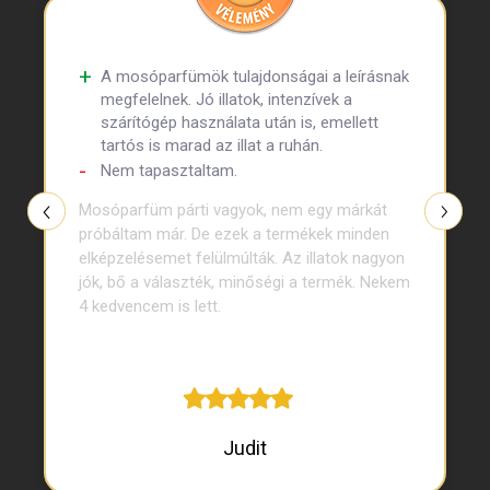
A mosóparfümök tulajdonságai a leírásnak
megfelelnek. Jó illatok, intenzívek a
szárítógép használata után is, emellett
tartós is marad az illat a ruhán.
Nem tapasztaltam.
Mosóparfüm párti vagyok, nem egy márkát
próbáltam már. De ezek a termékek minden
elképzelésemet felülmúlták. Az illatok nagyon
jók, bő a választék, minőségi a termék. Nekem
4 kedvencem is lett.
Judit