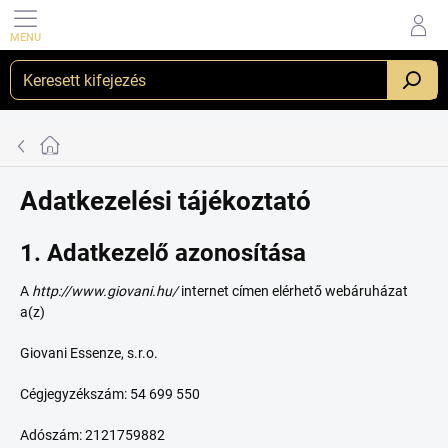
Ugrás
a
fő
tartalomhoz
_
Kezdőlap
Adatkezelési tájékoztató
1. Adatkezelő azonosítása
A
http://www.giovani.hu/
internet címen elérhető webáruházat
a(z)
Giovani Essenze, s.r.o.
Cégjegyzékszám: 54 699 550
Adószám: 2121759882