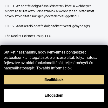
10.3.1. Az adatfeldolgozással érintettek köre: a webhelyen
hírlevélre feliratkozó Felhasználók a webhely által biztosított
egyéb szolgáltatások igénybevételétől függetlenül.
10.3.2. Adatkezelő adatfeldolgozóként veszi igénybe a(z)
The Rocket Science Group, LLC
Sütiket használunk, hogy kényelmes böngészést
Székhely: 675 Ponce de Leon Ave NE, Suite 5000, Atlanta, GA
biztosítsunk a látogatások elemzése által, folyamatosan
30308, Spojené štáty americké)
fejlesztve az oldal funkcionalitását, teljesítményét és
használhatóságát.
További információk
Beállítások
mint az Adatkezelő által használt hírlevélküldő szoftver
fejlesztőjét és karbantartóját (a továbbiakban: Adatfeldolgozó).
Elfogadom
10.3.3. Az adatfeldolgozással érintett adatok körének