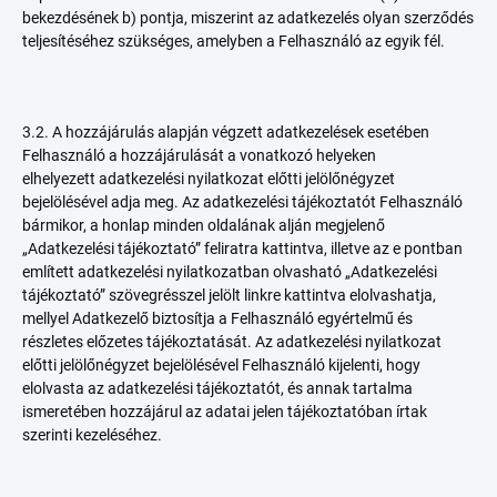
bekezdésének b) pontja, miszerint az adatkezelés olyan szerződés
teljesítéséhez szükséges, amelyben a Felhasználó az egyik fél.
3.2. A hozzájárulás alapján végzett adatkezelések esetében
Felhasználó a hozzájárulását a vonatkozó helyeken
elhelyezett adatkezelési nyilatkozat előtti jelölőnégyzet
bejelölésével adja meg. Az adatkezelési tájékoztatót Felhasználó
bármikor, a honlap minden oldalának alján megjelenő
„Adatkezelési tájékoztató” feliratra kattintva, illetve az e pontban
említett adatkezelési nyilatkozatban olvasható „Adatkezelési
tájékoztató” szövegrésszel jelölt linkre kattintva elolvashatja,
mellyel Adatkezelő biztosítja a Felhasználó egyértelmű és
részletes előzetes tájékoztatását. Az adatkezelési nyilatkozat
előtti jelölőnégyzet bejelölésével Felhasználó kijelenti, hogy
elolvasta az adatkezelési tájékoztatót, és annak tartalma
ismeretében hozzájárul az adatai jelen tájékoztatóban írtak
szerinti kezeléséhez.