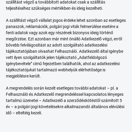
szállítást végző a továbbított adatokat csak a szállítás
teljesítéséhez szükséges mértékben és ideig kezelheti.
A szállítást végző vállalat jogos érdeke lehet azonban az esetleges
panaszok, reklamációk, polgári jogi viták felmerülése esetére a
fenti adatok vagy azok egy részének bizonyos ideig történő
megőrzése. Ezt azonban már mint önálló Adatkezelő végzi, erről
bővebb felvilágosítást az adott szolgáltató adatkezelési
tájékoztatójában olvashat Felhasználó. Adatkezelő által igénybe
vett ilyen szolgáltatók jelen tájékoztató „Adatfeldolgozó
igénybevétele” című fejezetben találhatók, ahol az adatkezelési
tájékoztatójukat tartalmazó webhelyük elérhetősége is
megjelölésre került.
A megrendelés során kezelt esetleges további adatokat – pl. a
Felhasználó és Adatkezelő megrendeléssel kapcsolatos lényeges
tartalmú üzenetei – Adatkezelő a szerződéskötéstől számított 5
év – a polgári jogi követelésekre alkalmazandó általános elévülési
idő – elteltéig kezeli.