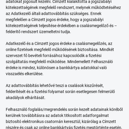
adatokat jogosult kezelni. Címzett kialakította a jogszabályi
kötelezettségének megfelelő rendszert, melynek működtetéséhez
az Adatkezelő általi adattovábbítás szükséges. Ennek
megfelelően a Címzett jogos érdeke, hogy a jogszabályi
kötelezettségének teljesítése érdekében a csalásmegelőző és –
felderítő rendszert üzemeltetni tudja.
Adatkezelő és a Címzett jogos érdeke a csalásmegelőzés, az
online fizetések megfelelő működésének biztosítása. Mindkét
szervezet fő bevételi forrásához kapcsolódik a fizetési
szolgáltatás megfelelő működése. Mindemellett Felhasználó
érdeke is mindez, különösen a bankkártya adatokkal való
visszaélés elkerülése.
Az adattovábbítás lehetővé teszi a csalások kiszűrését,
felderítését és a fizetési folyamat során esetlegesen felmerülő
akadályok elhárítását.
Felhasználó foglalás/megrendelés során kezelt adatainak köréből
kerülnek továbbításra az adatok titkosított adatforgalmat
biztosító elektronikus csatornán keresztül, kizárólag a Címzett
részére és csak az online bankkártyás fizetés megtörténte esetén,