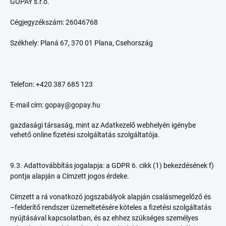
GOPAY s.r.o.
Cégjegyzékszám: 26046768
Székhely: Planá 67, 370 01 Plana, Csehország
Telefon: +420 387 685 123
E-mail cím: gopay@gopay.hu
gazdasági társaság, mint az Adatkezelő webhelyén igénybe
vehető online fizetési szolgáltatás szolgáltatója.
9.3. Adattovábbítás jogalapja: a GDPR 6. cikk (1) bekezdésének f)
pontja alapján a Címzett jogos érdeke.
Címzett a rá vonatkozó jogszabályok alapján csalásmegelőző és
–felderítő rendszer üzemeltetésére köteles a fizetési szolgáltatás
nyújtásával kapcsolatban, és az ehhez szükséges személyes