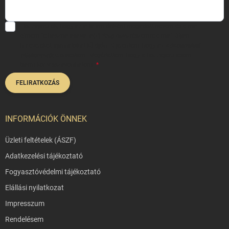
Hozzájárulok, hogy az általam önként megadott nevem és e-mail
címem felhasználásával a(z)
*cég neve
részemre e-mail útján
hírleveleket, ajánlatokat küldjön. Kijelentem, hogy az
adatkezelési
tájékoztatót
elolvastam. Megértettem, hogy a hozzájárulásom
bármikor visszavonhatom.
FELIRATKOZÁS
INFORMÁCIÓK ÖNNEK
Üzleti feltételek (ÁSZF)
Adatkezelési tájékoztató
Fogyasztóvédelmi tájékoztató
Elállási nyilatkozat
Impresszum
Rendelésem