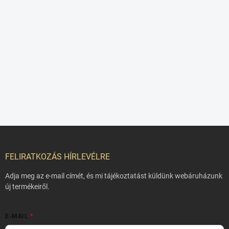
L
á
b
FELIRATKOZÁS HÍRLEVÉLRE
l
é
Adja meg az e-mail címét, és mi tájékoztatást küldünk webáruházunk
c
új termékeiről.
E-MAIL