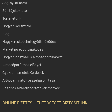
Jogi nyilatkozat
Süti tájékoztató
Történetünk
Hogyan kell fizetni
Blog
Nagykereskedelmi együttműködés
Marketing együttműködés
Hogyan használjuk a mosóparfümöket
A mosóparfümök előnyei
Gyakran Ismételt Kérdések
A Giovani illatok összehasonlítása
Vásárlók által ellenőrzött vélemények
ONLINE FIZETÉSI LEHETŐSÉGET BIZTOSÍTUNK