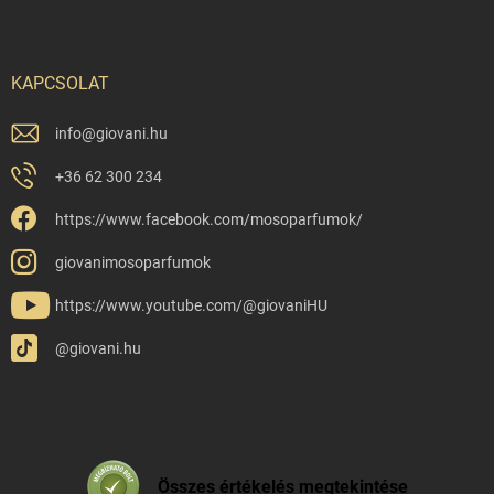
KAPCSOLAT
info
@
giovani.hu
+36 62 300 234
https://www.facebook.com/mosoparfumok/
giovanimosoparfumok
https://www.youtube.com/@giovaniHU
@giovani.hu
Összes értékelés megtekintése