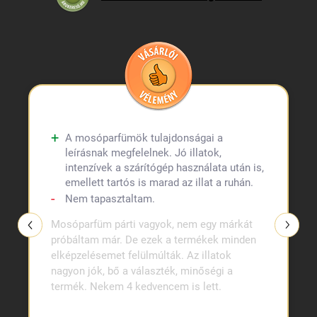
A mosóparfümök tulajdonságai a
leírásnak megfelelnek. Jó illatok,
intenzívek a szárítógép használata után is,
emellett tartós is marad az illat a ruhán.
Nem tapasztaltam.
Mosóparfüm párti vagyok, nem egy márkát
próbáltam már. De ezek a termékek minden
elképzelésemet felülmúlták. Az illatok
nagyon jók, bő a választék, minőségi a
termék. Nekem 4 kedvencem is lett.