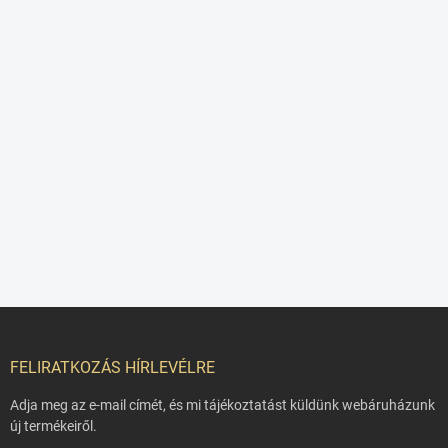
L
á
b
FELIRATKOZÁS HÍRLEVÉLRE
l
é
Adja meg az e-mail címét, és mi tájékoztatást küldünk webáruházunk
c
új termékeiről.