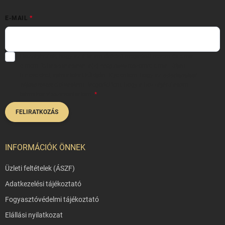
E-MAIL
Hozzájárulok, hogy az általam önként megadott nevem és e-mail
címem felhasználásával a(z)
*cég neve
részemre e-mail útján
hírleveleket, ajánlatokat küldjön. Kijelentem, hogy az
adatkezelési
tájékoztatót
elolvastam. Megértettem, hogy a hozzájárulásom
bármikor visszavonhatom.
FELIRATKOZÁS
INFORMÁCIÓK ÖNNEK
Üzleti feltételek (ÁSZF)
Adatkezelési tájékoztató
Fogyasztóvédelmi tájékoztató
Elállási nyilatkozat