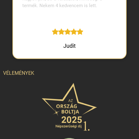
termék. Nekem 4 kedvencem is lett.
Judit
VÉLEMÉNYEK