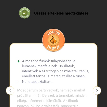
Összes értékelés megtekintése
A mosóparfümök tulajdonságai a
leírásnak megfelelnek. Jó illatok,
intenzívek a szárítógép használata után is,
emellett tartós is marad az illat a ruhán.
Nem tapasztaltam.
Mosóparfüm párti vagyok, nem egy márkát
próbáltam már. De ezek a termékek minden
elképzelésemet felülmúlták. Az illatok
nagyon jók, bő a választék, minőségi a