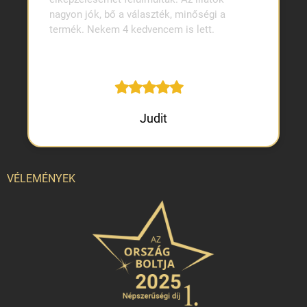
nagyon jók, bő a választék, minőségi a
termék. Nekem 4 kedvencem is lett.
Judit
VÉLEMÉNYEK