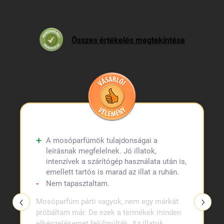
Összes értékelés megtekintése
A mosóparfümök tulajdonságai a
leírásnak megfelelnek. Jó illatok,
intenzívek a szárítógép használata után is,
emellett tartós is marad az illat a ruhán.
Nem tapasztaltam.
Mosóparfüm párti vagyok, nem egy márkát
próbáltam már. De ezek a termékek minden
elképzelésemet felülmúlták. Az illatok