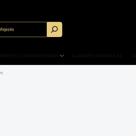
_
ZMÉNYES CSOMAGOLÁSBAN
AJÁNDÉKCSOMAGOLÁS
M
üm