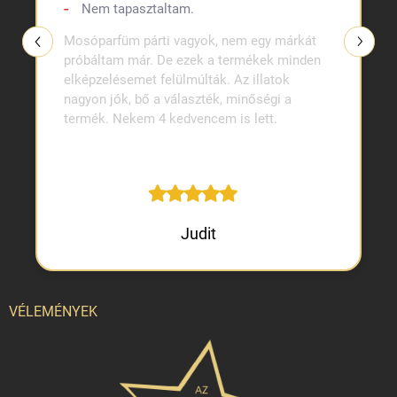
Nem tapasztaltam.
Mosóparfüm párti vagyok, nem egy márkát
próbáltam már. De ezek a termékek minden
elképzelésemet felülmúlták. Az illatok
nagyon jók, bő a választék, minőségi a
termék. Nekem 4 kedvencem is lett.
Judit
VÉLEMÉNYEK