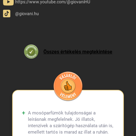
https://www.youtube.com/@giovaniHU
@giovani.hu
Összes értékelés megtekintése
A mosóparfümök tulajdonságai a
leírásnak megfelelnek. Jó illatok,
intenzívek a szárítógép használata után is,
emellett tartós is marad az illat a ruhán.