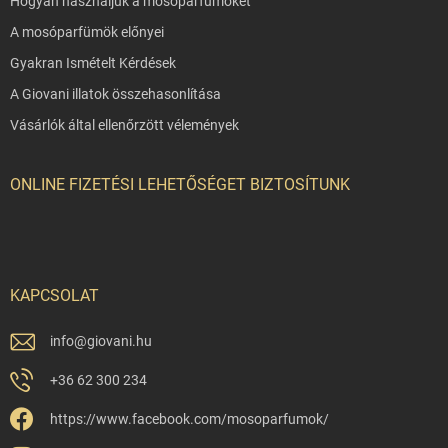
Hogyan használjuk a mosóparfümöket
A mosóparfümök előnyei
Gyakran Ismételt Kérdések
A Giovani illatok összehasonlítása
Vásárlók által ellenőrzött vélemények
ONLINE FIZETÉSI LEHETŐSÉGET BIZTOSÍTUNK
KAPCSOLAT
info
@
giovani.hu
+36 62 300 234
https://www.facebook.com/mosoparfumok/