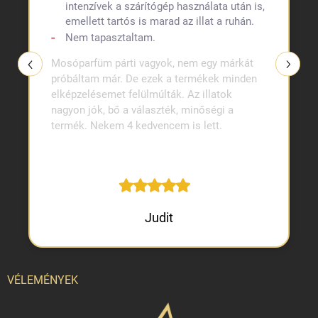
intenzívek a szárítógép használata után is,
emellett tartós is marad az illat a ruhán.
Nem tapasztaltam.
Mosóparfüm párti vagyok, nem egy márkát
próbáltam már. De ezek a termékek minden
elképzelésemet felülmúlták. Az illatok
nagyon jók, bő a választék, minőségi a
termék. Nekem 4 kedvencem is lett.
Judit
VÉLEMÉNYEK