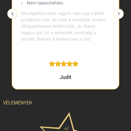
Nem tapasztaltam.
Mosóparfüm párti vagyok, nem egy márkát
próbáltam már. De ezek a termékek minden
elképzelésemet felülmúlták. Az illatok
nagyon jók, bő a választék, minőségi a
termék. Nekem 4 kedvencem is lett.
Judit
VÉLEMÉNYEK