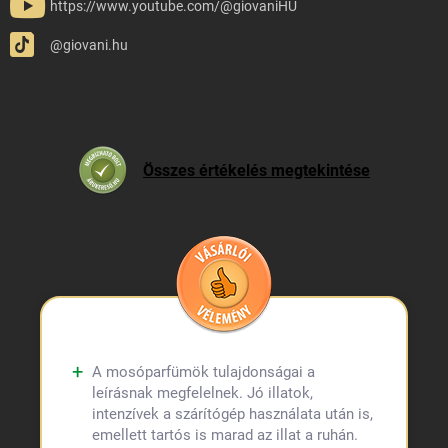
https://www.youtube.com/@giovaniHU
@giovani.hu
Összes értékelés megtekintése
A mosóparfümök tulajdonságai a
leírásnak megfelelnek. Jó illatok,
intenzívek a szárítógép használata után is,
emellett tartós is marad az illat a ruhán.