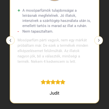
A mosóparfümök tulajdonságai a
leírásnak megfelelnek. Jó illatok,
intenzívek a szárítógép használata után is,
emellett tartós is marad az illat a ruhán.
Nem tapasztaltam.
Mosóparfüm párti vagyok, nem egy márkát
próbáltam már. De ezek a termékek minden
elképzelésemet felülmúlták. Az illatok
nagyon jók, bő a választék, minőségi a
termék. Nekem 4 kedvencem is lett.
Judit