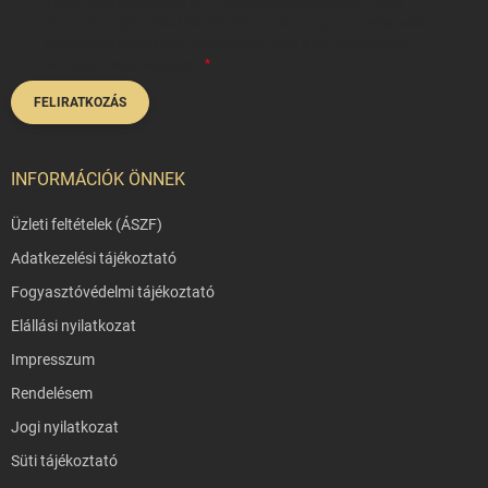
címem felhasználásával a(z)
*cég neve
részemre e-mail útján
hírleveleket, ajánlatokat küldjön. Kijelentem, hogy az
adatkezelési
tájékoztatót
elolvastam. Megértettem, hogy a hozzájárulásom
bármikor visszavonhatom.
FELIRATKOZÁS
INFORMÁCIÓK ÖNNEK
Üzleti feltételek (ÁSZF)
Adatkezelési tájékoztató
Fogyasztóvédelmi tájékoztató
Elállási nyilatkozat
Impresszum
Rendelésem
Jogi nyilatkozat
Süti tájékoztató