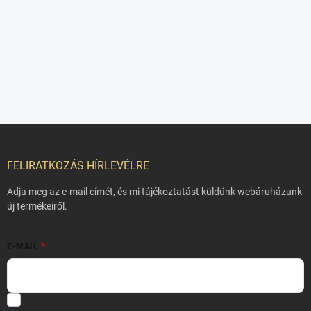
L
á
b
FELIRATKOZÁS HÍRLEVÉLRE
l
é
Adja meg az e-mail címét, és mi tájékoztatást küldünk webáruházunk
c
új termékeiről.
E-MAIL
Hozzájárulok, hogy az általam önként megadott nevem és e-mail