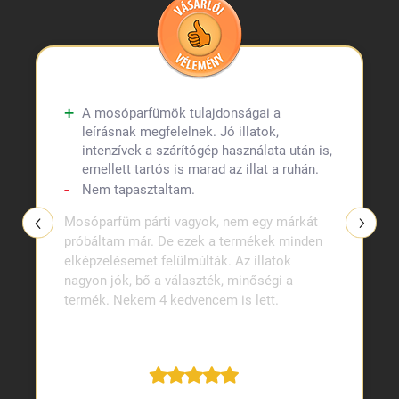
A mosóparfümök tulajdonságai a
leírásnak megfelelnek. Jó illatok,
intenzívek a szárítógép használata után is,
emellett tartós is marad az illat a ruhán.
Nem tapasztaltam.
Mosóparfüm párti vagyok, nem egy márkát
próbáltam már. De ezek a termékek minden
elképzelésemet felülmúlták. Az illatok
nagyon jók, bő a választék, minőségi a
termék. Nekem 4 kedvencem is lett.