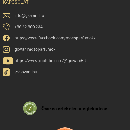
KAPCSOLAT
info
@
giovani.hu
+36 62 300 234
https://www.facebook.com/mosoparfumok/
giovanimosoparfumok
https://www.youtube.com/@giovaniHU
@giovani.hu
Összes értékelés megtekintése