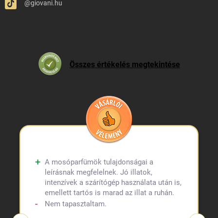
@giovani.hu
Összes értékelés megtekintése
A mosóparfümök tulajdonságai a
leírásnak megfelelnek. Jó illatok,
intenzívek a szárítógép használata után is,
emellett tartós is marad az illat a ruhán.
Nem tapasztaltam.