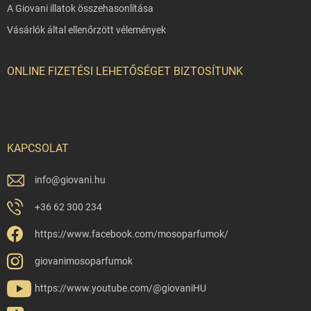
A Giovani illatok összehasonlítása
Vásárlók által ellenőrzött vélemények
ONLINE FIZETÉSI LEHETŐSÉGET BIZTOSÍTUNK
KAPCSOLAT
info
@
giovani.hu
+36 62 300 234
https://www.facebook.com/mosoparfumok/
giovanimosoparfumok
https://www.youtube.com/@giovaniHU