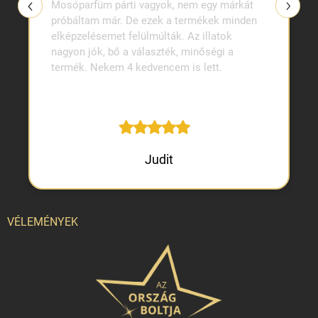
Mosóparfüm párti vagyok, nem egy márkát
próbáltam már. De ezek a termékek minden
elképzelésemet felülmúlták. Az illatok
nagyon jók, bő a választék, minőségi a
termék. Nekem 4 kedvencem is lett.
Judit
VÉLEMÉNYEK