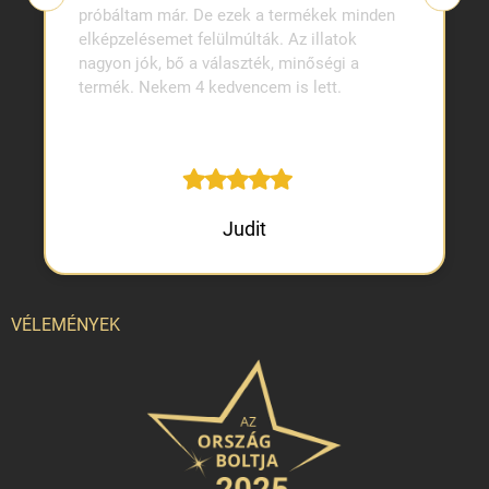
próbáltam már. De ezek a termékek minden
elképzelésemet felülmúlták. Az illatok
nagyon jók, bő a választék, minőségi a
termék. Nekem 4 kedvencem is lett.
Judit
VÉLEMÉNYEK