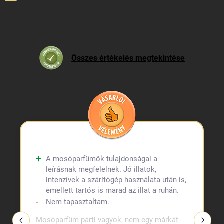
Összes értékelés megtekintése
A mosóparfümök tulajdonságai a
leírásnak megfelelnek. Jó illatok,
intenzívek a szárítógép használata után is,
emellett tartós is marad az illat a ruhán.
Nem tapasztaltam.
Mosóparfüm párti vagyok, nem egy márkát