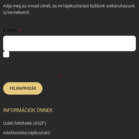
é
Adja meg az e-mail címét, és mi tájékoztatást küldünk webáruházunk
c
új termékeiről.
E-MAIL
Hozzájárulok, hogy az általam önként megadott nevem és e-mail
címem felhasználásával a(z)
*cég neve
részemre e-mail útján
hírleveleket, ajánlatokat küldjön. Kijelentem, hogy az
adatkezelési
tájékoztatót
elolvastam. Megértettem, hogy a hozzájárulásom
bármikor visszavonhatom.
FELIRATKOZÁS
INFORMÁCIÓK ÖNNEK
Üzleti feltételek (ÁSZF)
Adatkezelési tájékoztató