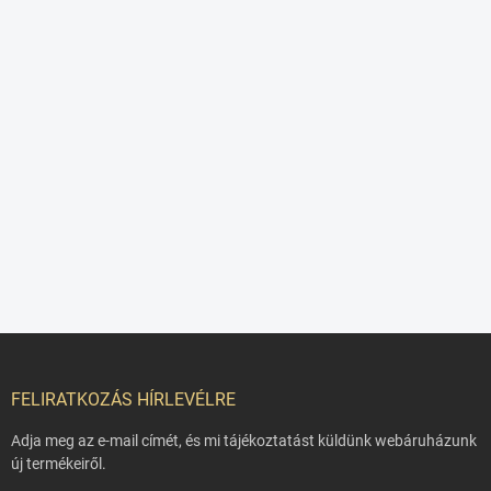
L
á
b
FELIRATKOZÁS HÍRLEVÉLRE
l
é
Adja meg az e-mail címét, és mi tájékoztatást küldünk webáruházunk
c
új termékeiről.