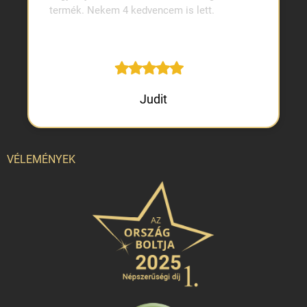
termék. Nekem 4 kedvencem is lett.
Judit
VÉLEMÉNYEK