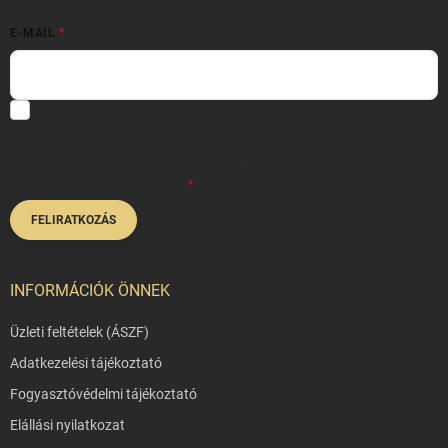
E-MAIL
Hozzájárulok, hogy az általam önként megadott nevem és e-mail
címem felhasználásával a(z)
*cég neve
részemre e-mail útján
hírleveleket, ajánlatokat küldjön. Kijelentem, hogy az
adatkezelési
tájékoztatót
elolvastam. Megértettem, hogy a hozzájárulásom
bármikor visszavonhatom.
FELIRATKOZÁS
INFORMÁCIÓK ÖNNEK
Üzleti feltételek (ÁSZF)
Adatkezelési tájékoztató
Fogyasztóvédelmi tájékoztató
Elállási nyilatkozat