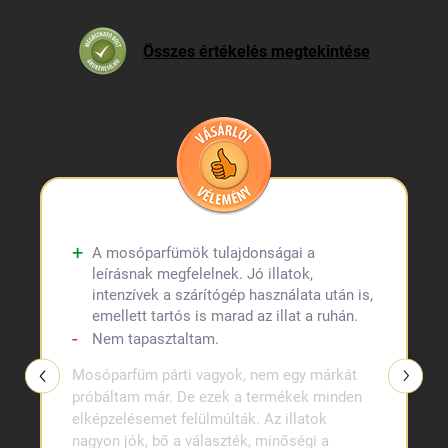
Összes értékelés megtekintése
A mosóparfümök tulajdonságai a
leírásnak megfelelnek. Jó illatok,
intenzívek a szárítógép használata után is,
emellett tartós is marad az illat a ruhán.
Nem tapasztaltam.
Mosóparfüm párti vagyok, nem egy márkát
próbáltam már. De ezek a termékek minden
elképzelésemet felülmúlták. Az illatok
nagyon jók, bő a választék, minőségi a