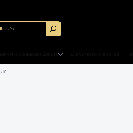
_
ZMÉNYES CSOMAGOLÁSBAN
AJÁNDÉKCSOMAGOLÁS
M
füm