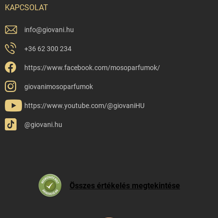
KAPCSOLAT
info
@
giovani.hu
+36 62 300 234
https://www.facebook.com/mosoparfumok/
giovanimosoparfumok
https://www.youtube.com/@giovaniHU
@giovani.hu
Összes értékelés megtekintése