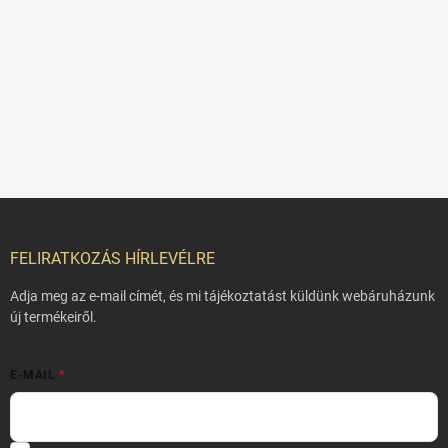
L
á
b
FELIRATKOZÁS HÍRLEVÉLRE
l
é
Adja meg az e-mail címét, és mi tájékoztatást küldünk webáruházunk
c
új termékeiről.
E-MAIL