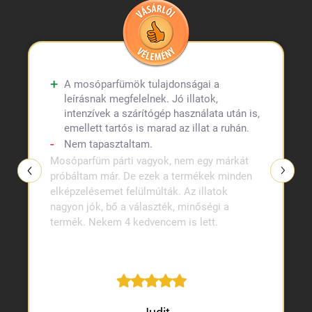
A mosóparfümök tulajdonságai a
leírásnak megfelelnek. Jó illatok,
intenzívek a szárítógép használata után is,
emellett tartós is marad az illat a ruhán.
Nem tapasztaltam.
Mosóparfüm párti vagyok, nem egy márkát
próbáltam már. De ezek a termékek minden
elképzelésemet felülmúlták. Az illatok
nagyon jók, bő a választék, minőségi a
termék. Nekem 4 kedvencem is lett.