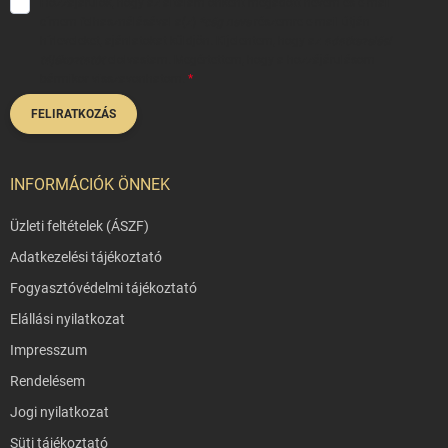
Hozzájárulok, hogy az általam önként megadott nevem és e-mail
címem felhasználásával a(z)
*cég neve
részemre e-mail útján
hírleveleket, ajánlatokat küldjön. Kijelentem, hogy az
adatkezelési
tájékoztatót
elolvastam. Megértettem, hogy a hozzájárulásom
bármikor visszavonhatom.
FELIRATKOZÁS
INFORMÁCIÓK ÖNNEK
Üzleti feltételek (ÁSZF)
Adatkezelési tájékoztató
Fogyasztóvédelmi tájékoztató
Elállási nyilatkozat
Impresszum
Rendelésem
Jogi nyilatkozat
Süti tájékoztató