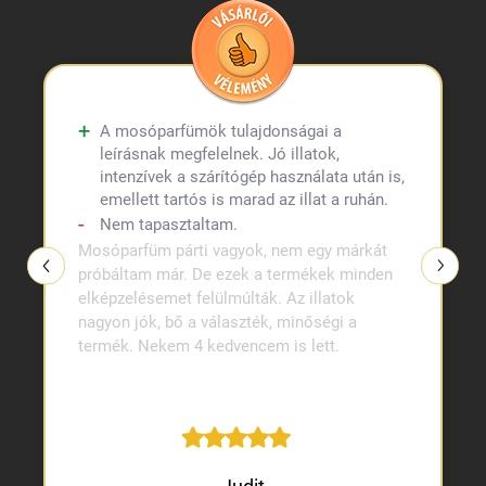
A mosóparfümök tulajdonságai a
leírásnak megfelelnek. Jó illatok,
intenzívek a szárítógép használata után is,
emellett tartós is marad az illat a ruhán.
Nem tapasztaltam.
Mosóparfüm párti vagyok, nem egy márkát
próbáltam már. De ezek a termékek minden
elképzelésemet felülmúlták. Az illatok
nagyon jók, bő a választék, minőségi a
termék. Nekem 4 kedvencem is lett.