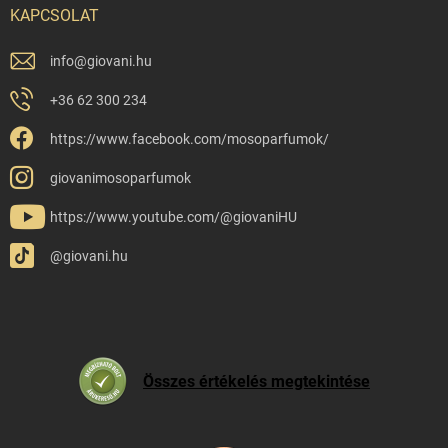
KAPCSOLAT
info
@
giovani.hu
+36 62 300 234
https://www.facebook.com/mosoparfumok/
giovanimosoparfumok
https://www.youtube.com/@giovaniHU
@giovani.hu
Összes értékelés megtekintése