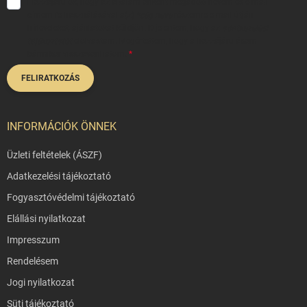
Hozzájárulok, hogy az általam önként megadott nevem és e-mail
címem felhasználásával a(z)
*cég neve
részemre e-mail útján
hírleveleket, ajánlatokat küldjön. Kijelentem, hogy az
adatkezelési
tájékoztatót
elolvastam. Megértettem, hogy a hozzájárulásom
bármikor visszavonhatom.
FELIRATKOZÁS
INFORMÁCIÓK ÖNNEK
Üzleti feltételek (ÁSZF)
Adatkezelési tájékoztató
Fogyasztóvédelmi tájékoztató
Elállási nyilatkozat
Impresszum
Rendelésem
Jogi nyilatkozat
Süti tájékoztató