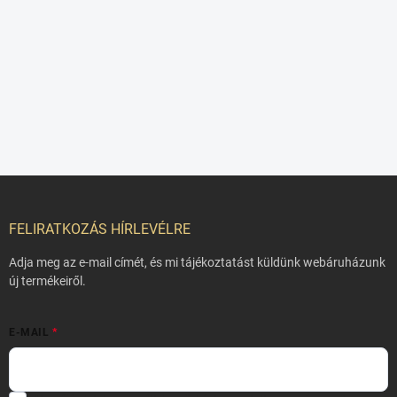
L
á
b
FELIRATKOZÁS HÍRLEVÉLRE
l
é
Adja meg az e-mail címét, és mi tájékoztatást küldünk webáruházunk
c
új termékeiről.
E-MAIL