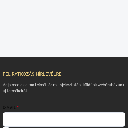
L
á
b
FELIRATKOZÁS HÍRLEVÉLRE
l
é
Adja meg az e-mail címét, és mi tájékoztatást küldünk webáruházunk
c
új termékeiről.
E-MAIL