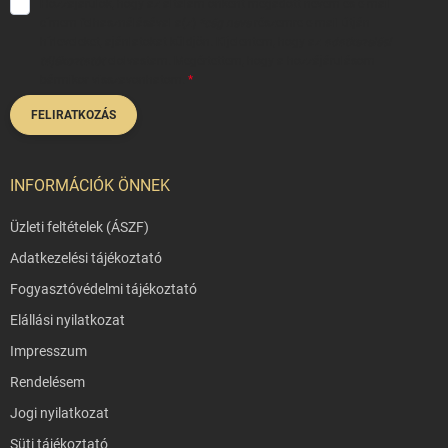
Hozzájárulok, hogy az általam önként megadott nevem és e-mail
címem felhasználásával a(z)
*cég neve
részemre e-mail útján
hírleveleket, ajánlatokat küldjön. Kijelentem, hogy az
adatkezelési
tájékoztatót
elolvastam. Megértettem, hogy a hozzájárulásom
bármikor visszavonhatom.
FELIRATKOZÁS
INFORMÁCIÓK ÖNNEK
Üzleti feltételek (ÁSZF)
Adatkezelési tájékoztató
Fogyasztóvédelmi tájékoztató
Elállási nyilatkozat
Impresszum
Rendelésem
Jogi nyilatkozat
Süti tájékoztató