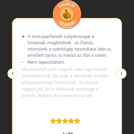
A mosóparfümök tulajdonságai a
leírásnak megfelelnek. Jó illatok,
intenzívek a szárítógép használata után is,
emellett tartós is marad az illat a ruhán.
Nem tapasztaltam.
Mosóparfüm párti vagyok, nem egy márkát
próbáltam már. De ezek a termékek minden
elképzelésemet felülmúlták. Az illatok
nagyon jók, bő a választék, minőségi a
termék. Nekem 4 kedvencem is lett.