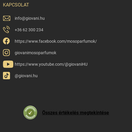
KAPCSOLAT
info
@
giovani.hu
+36 62 300 234
https://www.facebook.com/mosoparfumok/
giovanimosoparfumok
https://www.youtube.com/@giovaniHU
@giovani.hu
Összes értékelés megtekintése