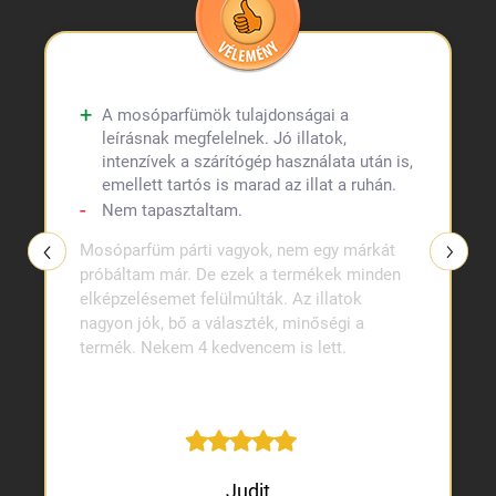
A mosóparfümök tulajdonságai a
leírásnak megfelelnek. Jó illatok,
intenzívek a szárítógép használata után is,
emellett tartós is marad az illat a ruhán.
Nem tapasztaltam.
Mosóparfüm párti vagyok, nem egy márkát
próbáltam már. De ezek a termékek minden
elképzelésemet felülmúlták. Az illatok
nagyon jók, bő a választék, minőségi a
termék. Nekem 4 kedvencem is lett.
Judit