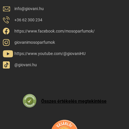
info
@
giovani.hu
+36 62 300 234
https://www.facebook.com/mosoparfumok/
giovanimosoparfumok
https://www.youtube.com/@giovaniHU
@giovani.hu
Összes értékelés megtekintése