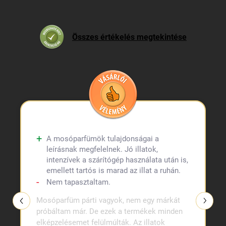
Összes értékelés megtekintése
A mosóparfümök tulajdonságai a
leírásnak megfelelnek. Jó illatok,
intenzívek a szárítógép használata után is,
emellett tartós is marad az illat a ruhán.
Nem tapasztaltam.
Mosóparfüm párti vagyok, nem egy márkát
próbáltam már. De ezek a termékek minden
elképzelésemet felülmúlták. Az illatok