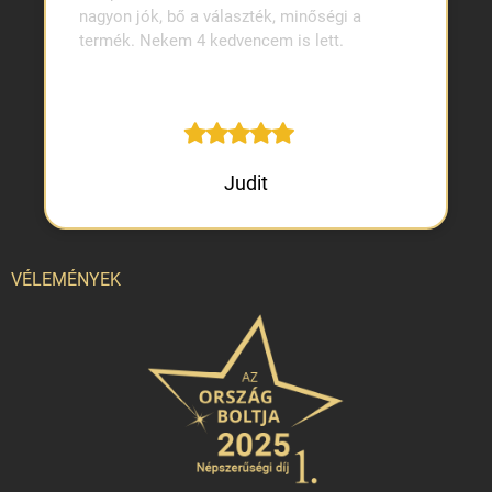
nagyon jók, bő a választék, minőségi a
termék. Nekem 4 kedvencem is lett.
Judit
VÉLEMÉNYEK