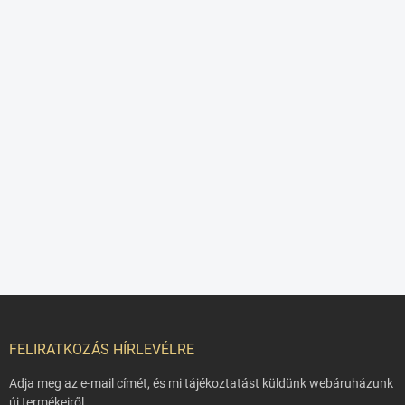
L
á
b
FELIRATKOZÁS HÍRLEVÉLRE
l
é
Adja meg az e-mail címét, és mi tájékoztatást küldünk webáruházunk
c
új termékeiről.