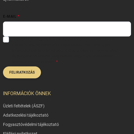
E-MAIL
Hozzájárulok, hogy az általam önként megadott nevem és e-mail
címem felhasználásával a(z)
*cég neve
részemre e-mail útján
hírleveleket, ajánlatokat küldjön. Kijelentem, hogy az
adatkezelési
tájékoztatót
elolvastam. Megértettem, hogy a hozzájárulásom
bármikor visszavonhatom.
FELIRATKOZÁS
INFORMÁCIÓK ÖNNEK
Üzleti feltételek (ÁSZF)
Adatkezelési tájékoztató
Fogyasztóvédelmi tájékoztató
Elállási nyilatkozat