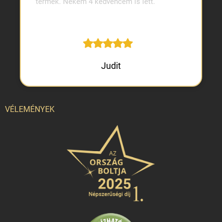
termék. Nekem 4 kedvencem is lett.
Judit
VÉLEMÉNYEK