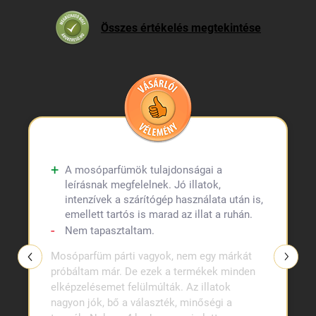
Összes értékelés megtekintése
A mosóparfümök tulajdonságai a
leírásnak megfelelnek. Jó illatok,
intenzívek a szárítógép használata után is,
emellett tartós is marad az illat a ruhán.
Nem tapasztaltam.
Mosóparfüm párti vagyok, nem egy márkát
próbáltam már. De ezek a termékek minden
elképzelésemet felülmúlták. Az illatok
nagyon jók, bő a választék, minőségi a