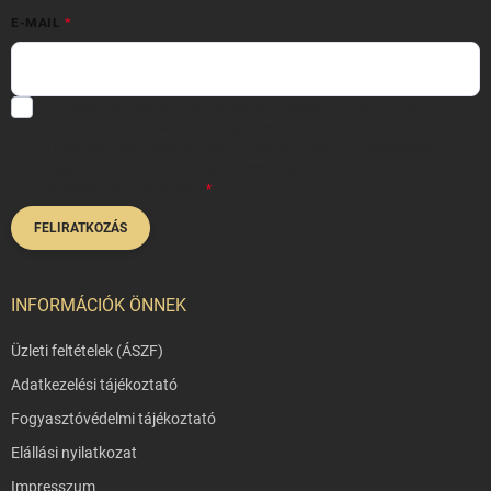
E-MAIL
Hozzájárulok, hogy az általam önként megadott nevem és e-mail
címem felhasználásával a(z)
*cég neve
részemre e-mail útján
hírleveleket, ajánlatokat küldjön. Kijelentem, hogy az
adatkezelési
tájékoztatót
elolvastam. Megértettem, hogy a hozzájárulásom
bármikor visszavonhatom.
FELIRATKOZÁS
INFORMÁCIÓK ÖNNEK
Üzleti feltételek (ÁSZF)
Adatkezelési tájékoztató
Fogyasztóvédelmi tájékoztató
Elállási nyilatkozat
Impresszum