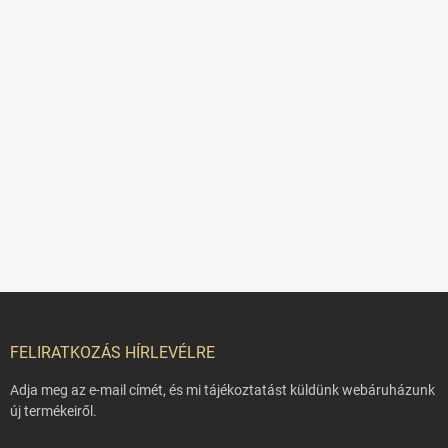
L
á
b
FELIRATKOZÁS HÍRLEVÉLRE
l
é
Adja meg az e-mail címét, és mi tájékoztatást küldünk webáruházunk
c
új termékeiről.