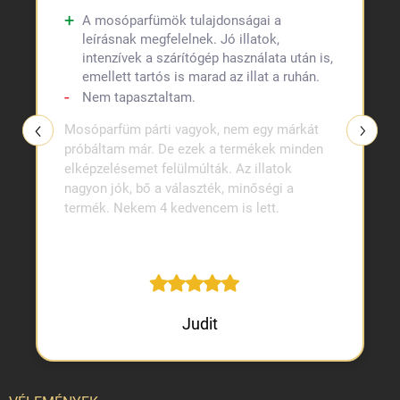
A mosóparfümök tulajdonságai a
leírásnak megfelelnek. Jó illatok,
intenzívek a szárítógép használata után is,
emellett tartós is marad az illat a ruhán.
Nem tapasztaltam.
Mosóparfüm párti vagyok, nem egy márkát
próbáltam már. De ezek a termékek minden
elképzelésemet felülmúlták. Az illatok
nagyon jók, bő a választék, minőségi a
termék. Nekem 4 kedvencem is lett.
Judit