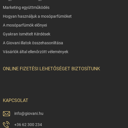
Marketing együttműködés
Hogyan használjuk a mosóparfümöket
A mosóparfümök előnyei
Gyakran Ismételt Kérdések
A Giovani illatok összehasonlítása
Vásárlók által ellenőrzött vélemények
ONLINE FIZETÉSI LEHETŐSÉGET BIZTOSÍTUNK
KAPCSOLAT
info
@
giovani.hu
+36 62 300 234