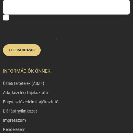
Hozzájárulok, hogy az általam önként megadott nevem és e-mail
címem felhasználásával a(z)
*cég neve
részemre e-mail útján
hírleveleket, ajánlatokat küldjön. Kijelentem, hogy az
adatkezelési
tájékoztatót
elolvastam. Megértettem, hogy a hozzájárulásom
bármikor visszavonhatom.
FELIRATKOZÁS
INFORMÁCIÓK ÖNNEK
Üzleti feltételek (ÁSZF)
Adatkezelési tájékoztató
Fogyasztóvédelmi tájékoztató
Elállási nyilatkozat
Impresszum
Rendelésem