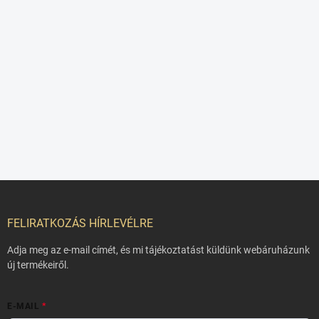
L
á
b
FELIRATKOZÁS HÍRLEVÉLRE
l
é
Adja meg az e-mail címét, és mi tájékoztatást küldünk webáruházunk
c
új termékeiről.
E-MAIL