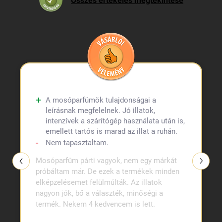
Összes értékelés megtekintése
A mosóparfümök tulajdonságai a
leírásnak megfelelnek. Jó illatok,
intenzívek a szárítógép használata után is,
emellett tartós is marad az illat a ruhán.
Nem tapasztaltam.
Mosóparfüm párti vagyok, nem egy márkát
próbáltam már. De ezek a termékek minden
elképzelésemet felülmúlták. Az illatok
nagyon jók, bő a választék, minőségi a
termék. Nekem 4 kedvencem is lett.