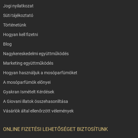
Jogi nyilatkozat
Süti tájékoztató
Történetünk
Hogyan kell fizetni
Blog
Nagykereskedelmi együttműködés
Marketing együttműködés
Hogyan használjuk a mosóparfümöket
A mosóparfümök előnyei
Gyakran Ismételt Kérdések
A Giovani illatok összehasonlítása
Vásárlók által ellenőrzött vélemények
ONLINE FIZETÉSI LEHETŐSÉGET BIZTOSÍTUNK