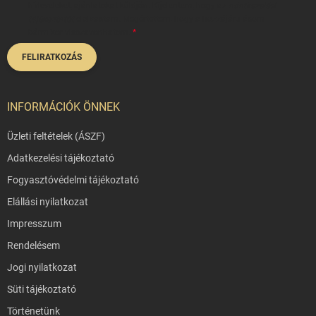
hírleveleket, ajánlatokat küldjön. Kijelentem, hogy az
adatkezelési
tájékoztatót
elolvastam. Megértettem, hogy a hozzájárulásom
bármikor visszavonhatom.
FELIRATKOZÁS
INFORMÁCIÓK ÖNNEK
Üzleti feltételek (ÁSZF)
Adatkezelési tájékoztató
Fogyasztóvédelmi tájékoztató
Elállási nyilatkozat
Impresszum
Rendelésem
Jogi nyilatkozat
Süti tájékoztató
Történetünk