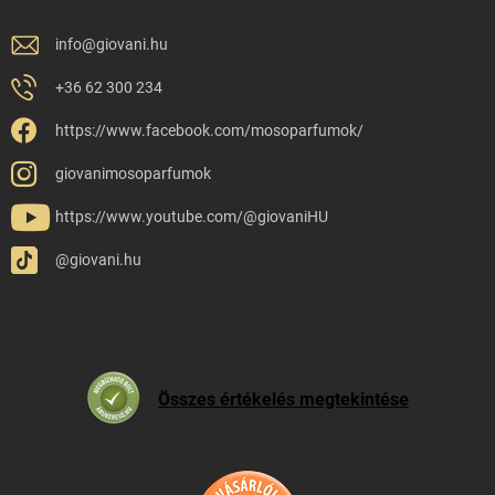
info
@
giovani.hu
+36 62 300 234
https://www.facebook.com/mosoparfumok/
giovanimosoparfumok
https://www.youtube.com/@giovaniHU
@giovani.hu
Összes értékelés megtekintése