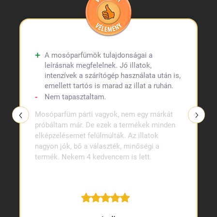
A mosóparfümök tulajdonságai a
leírásnak megfelelnek. Jó illatok,
intenzívek a szárítógép használata után is,
emellett tartós is marad az illat a ruhán.
Nem tapasztaltam.
Mosóparfüm párti vagyok, nem egy márkát
próbáltam már. De ezek a termékek minden
elképzelésemet felülmúlták. Az illatok
nagyon jók, bő a választék, minőségi a
termék. Nekem 4 kedvencem is lett.