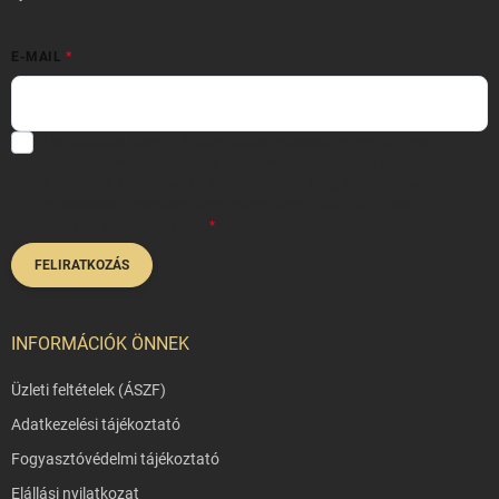
E-MAIL
Hozzájárulok, hogy az általam önként megadott nevem és e-mail
címem felhasználásával a(z)
*cég neve
részemre e-mail útján
hírleveleket, ajánlatokat küldjön. Kijelentem, hogy az
adatkezelési
tájékoztatót
elolvastam. Megértettem, hogy a hozzájárulásom
bármikor visszavonhatom.
FELIRATKOZÁS
INFORMÁCIÓK ÖNNEK
Üzleti feltételek (ÁSZF)
Adatkezelési tájékoztató
Fogyasztóvédelmi tájékoztató
Elállási nyilatkozat