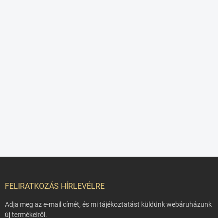
L
á
b
FELIRATKOZÁS HÍRLEVÉLRE
l
é
Adja meg az e-mail címét, és mi tájékoztatást küldünk webáruházunk
c
új termékeiről.