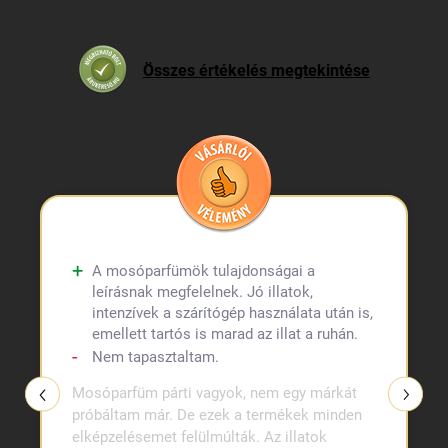
Összes értékelés megtekintése
A mosóparfümök tulajdonságai a
leírásnak megfelelnek. Jó illatok,
intenzívek a szárítógép használata után is,
emellett tartós is marad az illat a ruhán.
Nem tapasztaltam.
Mosóparfüm párti vagyok, nem egy márkát
próbáltam már. De ezek a termékek minden
elképzelésemet felülmúlták. Az illatok