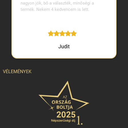
nagyon jók, bő a választék, minőségi a
termék. Nekem 4 kedvencem is lett.
Judit
VÉLEMÉNYEK