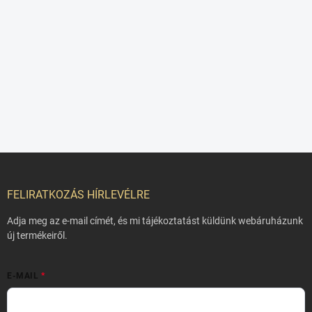
L
á
b
FELIRATKOZÁS HÍRLEVÉLRE
l
é
Adja meg az e-mail címét, és mi tájékoztatást küldünk webáruházunk
c
új termékeiről.
E-MAIL