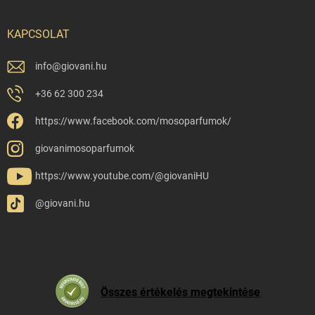
KAPCSOLAT
info
@
giovani.hu
+36 62 300 234
https://www.facebook.com/mosoparfumok/
giovanimosoparfumok
https://www.youtube.com/@giovaniHU
@giovani.hu
Összes értékelés megtekintése