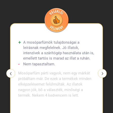
A mosóparfümök tulajdonságai a
leírásnak megfelelnek. Jó illatok,
intenzívek a szárítógép használata után is,
emellett tartós is marad az illat a ruhán.
Nem tapasztaltam.
Mosóparfüm párti vagyok, nem egy márkát
próbáltam már. De ezek a termékek minden
elképzelésemet felülmúlták. Az illatok
nagyon jók, bő a választék, minőségi a
termék. Nekem 4 kedvencem is lett.