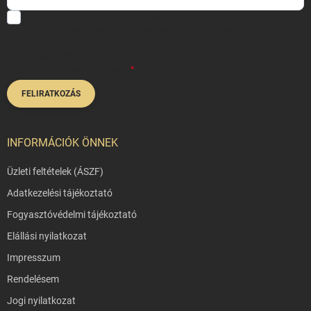
Hozzájárulok, hogy az általam önként megadott nevem és e-mail
címem felhasználásával a(z)
*cég neve
részemre e-mail útján
hírleveleket, ajánlatokat küldjön. Kijelentem, hogy az
adatkezelési
tájékoztatót
elolvastam. Megértettem, hogy a hozzájárulásom
bármikor visszavonhatom.
FELIRATKOZÁS
INFORMÁCIÓK ÖNNEK
Üzleti feltételek (ÁSZF)
Adatkezelési tájékoztató
Fogyasztóvédelmi tájékoztató
Elállási nyilatkozat
Impresszum
Rendelésem
Jogi nyilatkozat