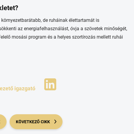
letet?
 környezetbarátabb, de ruháinak élettartamát is
kkenti az energiafelhasználást, óvja a szövetek minőségét,
felelő mosási program és a helyes szortírozás mellett ruhái
vezető igazgató
K
KÖVETKEZŐ CIKK