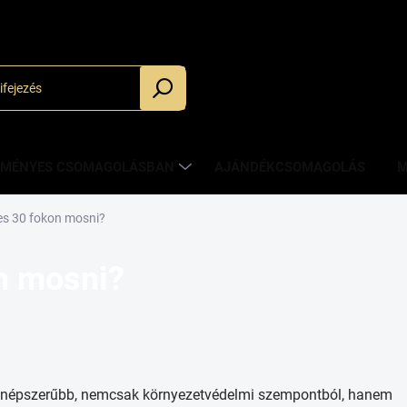
_
ZMÉNYES CSOMAGOLÁSBAN
AJÁNDÉKCSOMAGOLÁS
M
es 30 fokon mosni?
n mosni?
e népszerűbb, nemcsak környezetvédelmi szempontból, hanem