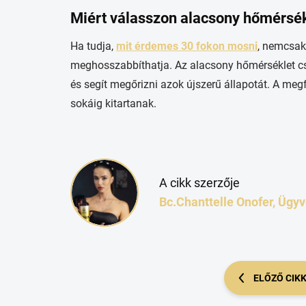
Miért válasszon alacsony hőmérsék
Ha tudja,
mit érdemes 30 fokon mosni
, nemcsak
meghosszabbíthatja. Az alacsony hőmérséklet csö
és segít megőrizni azok újszerű állapotát. A meg
sokáig kitartanak.
A cikk szerzője
Bc.Chanttelle Onofer, Ügy
ELŐZŐ CIK