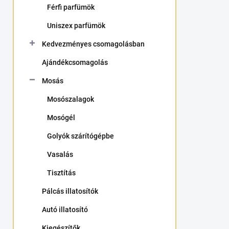
Férfi parfümök
a
n
Uniszex parfümök
e
l
Kedvezményes csomagolásban
Ajándékcsomagolás
Mosás
Mosószalagok
Mosógél
Golyók szárítógépbe
Vasalás
Tisztítás
Pálcás illatosítók
Autó illatosító
Kiegészítők