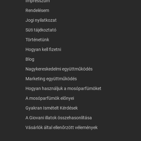
Impresszum
Rendelésem
Jogi nyilatkozat
Süti tájékoztató
Történetünk
Hogyan kell fizetni
Blog
Nagykereskedelmi együttműködés
Marketing együttműködés
Hogyan használjuk a mosóparfümöket
A mosóparfümök előnyei
Gyakran Ismételt Kérdések
A Giovani illatok összehasonlítása
Vásárlók által ellenőrzött vélemények