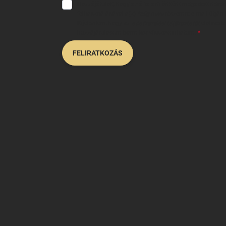
Hozzájárulok, hogy az általam önként megadott neve
felhasználásával a(z)
*cég neve
részemre e-mail útján h
Kijelentem, hogy az
adatkezelési tájékoztatót
elolvast
hozzájárulásom bármikor visszavonhatom.
FELIRATKOZÁS