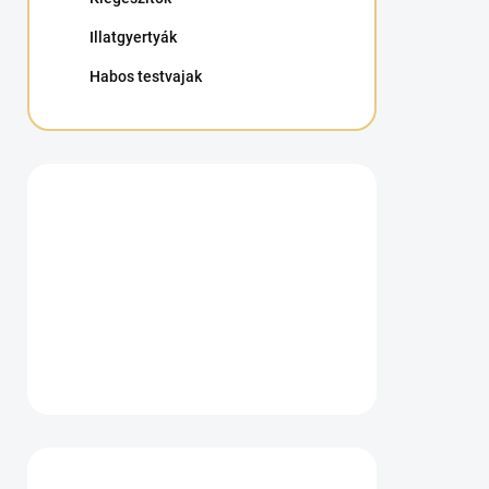
Illatgyertyák
Habos testvajak