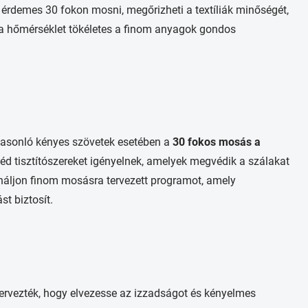
t érdemes 30 fokon mosni, megőrizheti a textíliák minőségét,
 a hőmérséklet tökéletes a finom anyagok gondos
hasonló kényes szövetek esetében a
30 fokos mosás a
éd tisztítószereket igényelnek, amelyek megvédik a szálakat
náljon finom mosásra tervezett programot, amely
t biztosít.
ervezték, hogy elvezesse az izzadságot és kényelmes