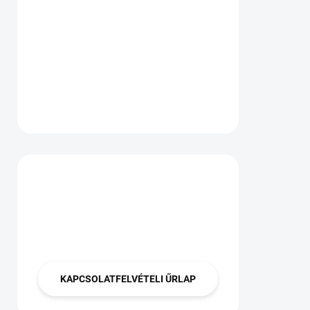
Van kérdése?
Lépjen velünk
kapcsolatba
KAPCSOLATFELVÉTELI ŰRLAP