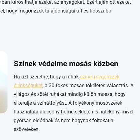
ban károsíthatja ezeket az anyagokat. Ezért ajánlott ezeket
kel, hogy megőrizzék tulajdonságaikat és hosszabb
Színek védelme mosás közben
Ha azt szeretné, hogy a ruhák
színei megőrizzék
élénkségüket
, a 30 fokos mosás tökéletes választás. A
világos és sötét ruhákat mindig külön mossa, hogy
elkerülje a színátfolyást. A folyékony mosószerek
használata alacsony hőmérsékleten is hatékony, mivel
gyorsan oldódnak és nem hagynak foltokat a
szöveteken.