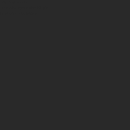
m és e-mail címem
írleveleket, ajánlatokat küldjön.
am. Megértettem, hogy a