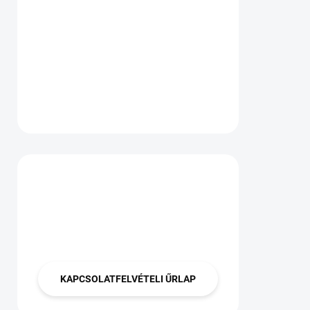
Van kérdése?
Lépjen velünk
kapcsolatba
KAPCSOLATFELVÉTELI ŰRLAP