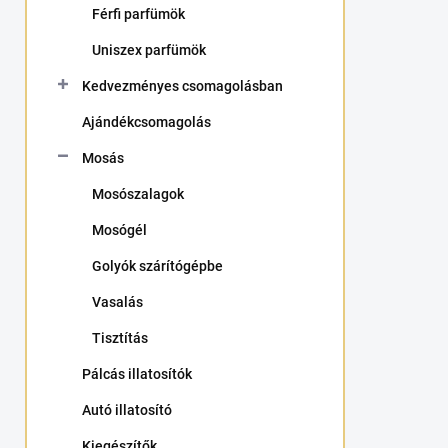
Férfi parfümök
a
n
Uniszex parfümök
e
l
Kedvezményes csomagolásban
Ajándékcsomagolás
Mosás
Mosószalagok
Mosógél
Golyók szárítógépbe
Vasalás
Tisztítás
Pálcás illatosítók
Autó illatosító
Kiegészítők