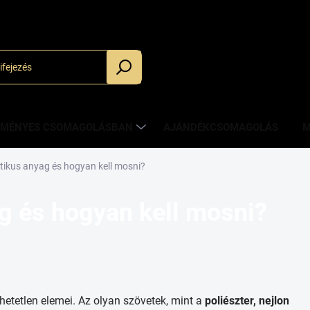
_
ZMÉNYES CSOMAGOLÁSBAN
AJÁNDÉKCSOMAGOLÁS
M
etikus anyag és hogyan kell mosni?
ag és hogyan kell mosni?
hetetlen elemei. Az olyan szövetek, mint a
poliészter, nejlon