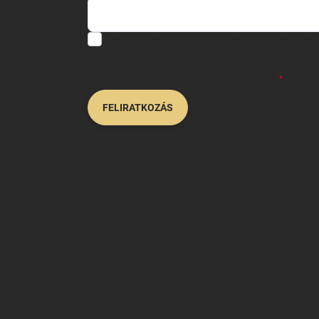
Hozzájárulok, hogy az általam önként megadott neve
felhasználásával a(z)
*cég neve
részemre e-mail útján h
Kijelentem, hogy az
adatkezelési tájékoztatót
elolvast
hozzájárulásom bármikor visszavonhatom.
FELIRATKOZÁS