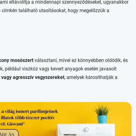
 ami eltávolítja a mindennapi szennyeződéseket, ugyanakkor
 a címkén található utasításokat, hogy megelőzzük a
kony mosószert
választani, mivel ez könnyebben oldódik, és
 például viszkóz vagy kevert anyagok esetén javasolt
t vagy agresszív vegyszereket
, amelyek károsíthatják a