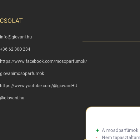
CSOLAT
info
@
giovani.hu
+36 62 300 234
https://www.facebook.com/mosoparfumok/
giovanimosoparfumok
https://www.youtube.com/@giovaniHU
@giovani.hu
A mosóparfümök tul
Nem tapasztaltam