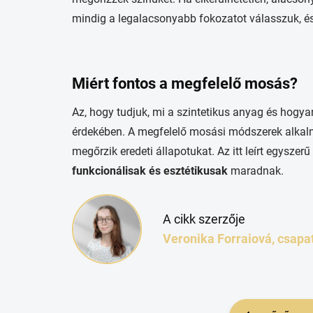
mindig a legalacsonyabb fokozatot válasszuk, é
Miért fontos a megfelelő mosás?
Az, hogy tudjuk, mi a szintetikus anyag és hogy
érdekében. A megfelelő mosási módszerek alkalm
megőrzik eredeti állapotukat. Az itt leírt egysze
funkcionálisak és esztétikusak
maradnak.
A cikk szerzője
Veronika Forraiová, csapa