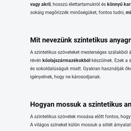
vagy akril
, hosszú élettartamukról és
könnyű kar
sokáig megőrizzék minőségüket, fontos tudni,
mi
Mit nevezünk szintetikus anyag
A szintetikus szöveteket mesterséges szálakból á
révén
kőolajszármazékokból
készülnek. Ezek a 
és sokoldalúságuk miatt. Gyakran használják ők
igényelnek, hogy ne károsodjanak.
Hogyan mossuk a szintetikus a
A szintetikus szövetek mosása előtt fontos, hog
A világos színeket külön mossuk a sötét árnyalat