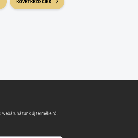
K
KÖVETKEZŐ CIKK
nk webáruházunk új termékeiről.