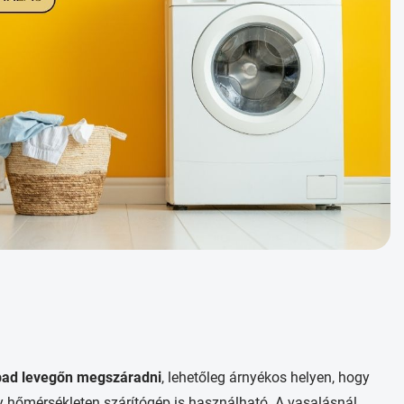
bad levegőn megszáradni
, lehetőleg árnyékos helyen, hogy
ny hőmérsékleten szárítógép is használható. A vasalásnál