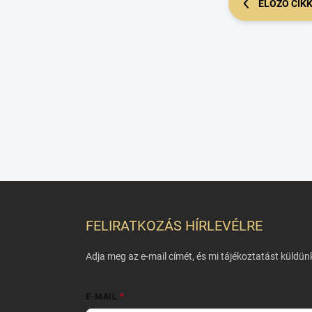
ELŐZŐ CIK
L
á
b
FELIRATKOZÁS HÍRLEVÉLRE
l
é
Adja meg az e-mail címét, és mi tájékoztatást küldü
c
E-MAIL