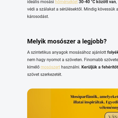
ideális mosási
hőmérséklet
30-40 °C között van
,
védi a szálakat a sérülésektől. Mindig kövessük
károsodást.
Melyik mosószer a legjobb?
A szintetikus anyagok mosásához ajánlott
folyé
nem hagy nyomot a szöveten. Finomabb szövetek,
kímélő
mosószert
használni.
Kerüljük a fehérítő
szövet szerkezetét.