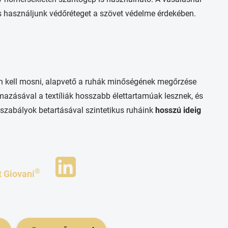
s használjunk védőréteget a szövet védelme érdekében.
an kell mosni, alapvető a ruhák minőségének megőrzése
azásával a textíliák hosszabb élettartamúak lesznek, és
rű szabályok betartásával szintetikus ruháink
hosszú ideig
®
t Giovani