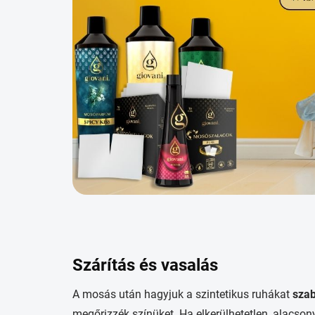
Szárítás és vasalás
A mosás után hagyjuk a szintetikus ruhákat
sza
megőrizzék színüket. Ha elkerülhetetlen, alacso