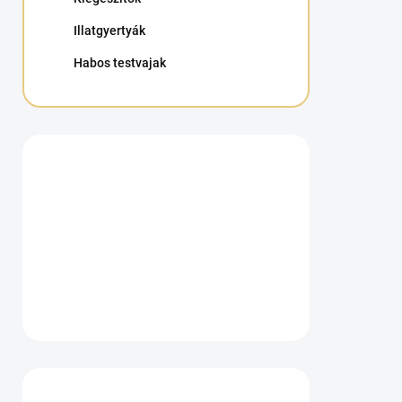
Illatgyertyák
Habos testvajak