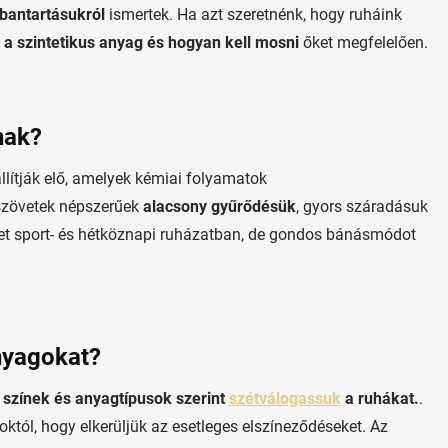
bantartásukról
ismertek. Ha azt szeretnénk, hogy ruháink
 a szintetikus anyag és hogyan kell mosni
őket megfelelően.
nak?
llítják elő, amelyek kémiai folyamatok
szövetek népszerűek
alacsony gyűrődésük
, gyors száradásuk
et sport- és hétköznapi ruházatban, de gondos bánásmódot
nyagokat?
y
színek és anyagtípusok szerint
szétválogassuk
a ruhákat.
.
októl, hogy elkerüljük az esetleges elszíneződéseket. Az