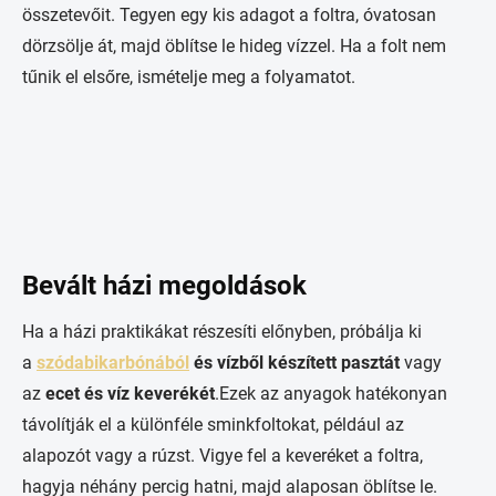
összetevőit. Tegyen egy kis adagot a foltra, óvatosan
dörzsölje át, majd öblítse le hideg vízzel. Ha a folt nem
tűnik el elsőre, ismételje meg a folyamatot.
Bevált házi megoldások
Ha a házi praktikákat részesíti előnyben, próbálja ki
a
szódabikarbónából
és vízből készített pasztát
vagy
az
ecet és víz keverékét
.Ezek az anyagok hatékonyan
távolítják el a különféle sminkfoltokat, például az
alapozót vagy a rúzst. Vigye fel a keveréket a foltra,
hagyja néhány percig hatni, majd alaposan öblítse le.