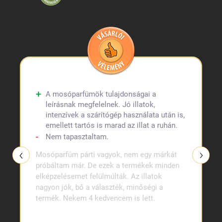
A mosóparfümök tulajdonságai a
leírásnak megfelelnek. Jó illatok,
intenzívek a szárítógép használata után is,
emellett tartós is marad az illat a ruhán.
Nem tapasztaltam.
Mosóparfüm párti vagyok, nem egy márkát
próbáltam már. De ezek a termékek minden
elképzelésemet felülmúlták. Az illatok
nagyon jók, bő a választék, minőségi a
termék. Nekem 4 kedvencem is lett.