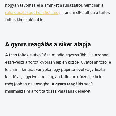
hogyan távolítsa el a sminket a ruházatról, nemcsak a
ruhák tisztaságát őrizheti meg
, hanem elkerülheti a tartós
foltok kialakulását is.
A gyors reagálás a siker alapja
A friss foltok eltávolítása mindig egyszerűbb. Ha azonnal
észreveszi a foltot, gyorsan lépjen közbe. Óvatosan törölje
le a sminkmaradványokat egy papírtörlővel vagy tiszta
kendővel, ügyelve arra, hogy a foltot ne dörzsölje bele
még jobban az anyagba.
A gyors reagálás
segít
minimalizálni a folt tartóssá válásának esélyét.