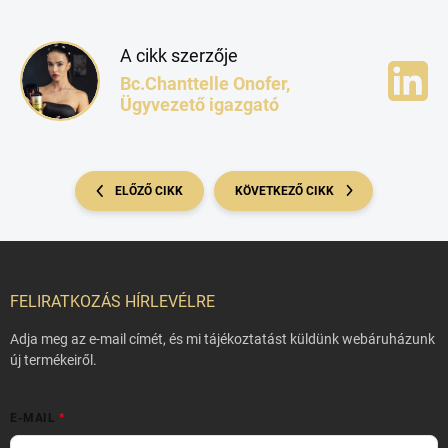
A cikk szerzője
Bc.Chanttelle Onofer,
Ügyvezető igazgató
ELŐZŐ CIKK
KÖVETKEZŐ CIKK
L
á
b
FELIRATKOZÁS HÍRLEVÉLRE
l
é
Adja meg az e-mail címét, és mi tájékoztatást küldünk webáruházunk
c
új termékeiről.
E-MAIL