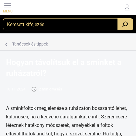
Ugrás
a
fő
tartalomhoz
_
Tanácsok és tippek
Hogyan távolítsuk el a sminket a
ruházatról?
18.11.2024
2 min olvasás
A sminkfoltok megjelenése a ruházaton bosszantó lehet,
különösen, ha a kedvenc darabjainkat érinti. Szerencsére
léteznek hatékony módszerek, amelyekkel a foltok
eltávolíthatók anélkül, hogy a szövet sérülne. Ha tudja,