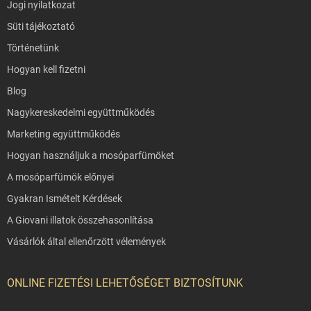
Jogi nyilatkozat
Süti tájékoztató
Történetünk
Hogyan kell fizetni
Blog
Nagykereskedelmi együttműködés
Marketing együttműködés
Hogyan használjuk a mosóparfümöket
A mosóparfümök előnyei
Gyakran Ismételt Kérdések
A Giovani illatok összehasonlítása
Vásárlók által ellenőrzött vélemények
ONLINE FIZETÉSI LEHETŐSÉGET BIZTOSÍTUNK