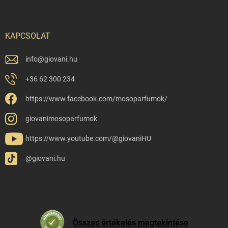
KAPCSOLAT
info
@
giovani.hu
+36 62 300 234
https://www.facebook.com/mosoparfumok/
giovanimosoparfumok
https://www.youtube.com/@giovaniHU
@giovani.hu
Összes értékelés megtekintése