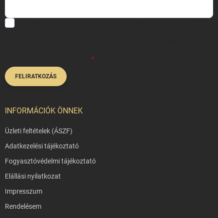
Hozzájárulok, hogy az általam önként megadott nevem és e-mail
címem felhasználásával a(z)
*cég neve
részemre e-mail útján
hírleveleket, ajánlatokat küldjön. Kijelentem, hogy az
adatkezelési
tájékoztatót
elolvastam. Megértettem, hogy a hozzájárulásom
bármikor visszavonhatom.
FELIRATKOZÁS
INFORMÁCIÓK ÖNNEK
Üzleti feltételek (ÁSZF)
Adatkezelési tájékoztató
Fogyasztóvédelmi tájékoztató
Elállási nyilatkozat
Impresszum
Rendelésem