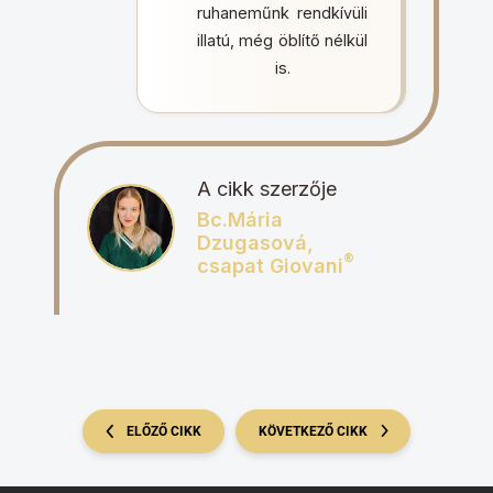
ruhaneműnk rendkívüli
illatú, még öblítő nélkül
is.
A cikk szerzője
Bc.Mária
Dzugasová,
®
csapat Giovani
ELŐZŐ CIKK
KÖVETKEZŐ CIKK