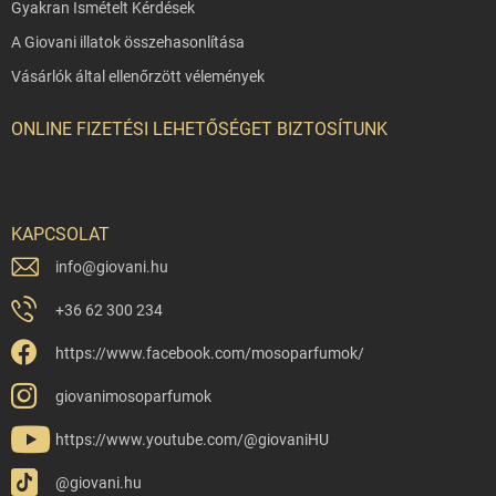
Gyakran Ismételt Kérdések
A Giovani illatok összehasonlítása
Vásárlók által ellenőrzött vélemények
ONLINE FIZETÉSI LEHETŐSÉGET BIZTOSÍTUNK
KAPCSOLAT
info
@
giovani.hu
+36 62 300 234
https://www.facebook.com/mosoparfumok/
giovanimosoparfumok
https://www.youtube.com/@giovaniHU
@giovani.hu