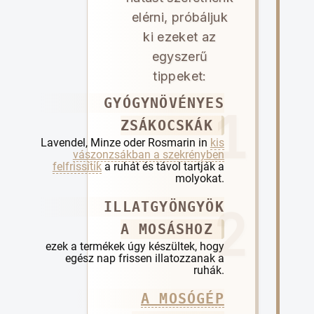
elérni, próbáljuk
ki ezeket az
egyszerű
tippeket:
GYÓGYNÖVÉNYES
ZSÁKOCSKÁK
Lavendel, Minze oder Rosmarin in
kis
vászonzsákban a szekrényben
felfrissítik
a ruhát és távol tartják a
molyokat.
ILLATGYÖNGYÖK
A MOSÁSHOZ
ezek a termékek úgy készültek, hogy
egész nap frissen illatozzanak a
ruhák.
A MOSÓGÉP