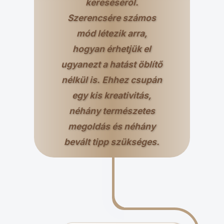
kereséséről.
Szerencsére számos
mód létezik arra,
hogyan érhetjük el
ugyanezt a hatást öblítő
nélkül is. Ehhez csupán
egy kis kreativitás,
néhány természetes
megoldás és néhány
bevált tipp szükséges.