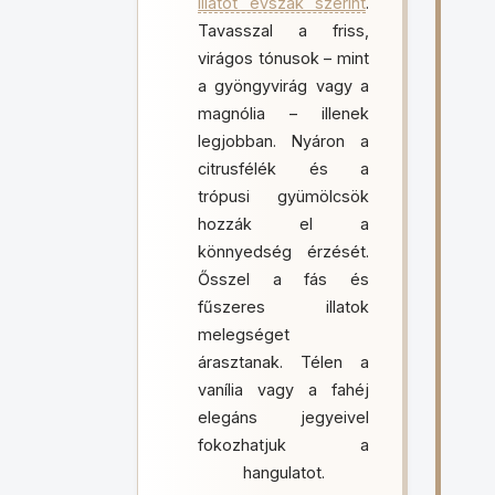
illatot évszak szerint
.
Tavasszal a friss,
virágos tónusok – mint
a gyöngyvirág vagy a
magnólia – illenek
legjobban. Nyáron a
citrusfélék és a
trópusi gyümölcsök
hozzák el a
könnyedség érzését.
Ősszel a fás és
fűszeres illatok
melegséget
árasztanak. Télen a
vanília vagy a fahéj
elegáns jegyeivel
fokozhatjuk a
hangulatot.