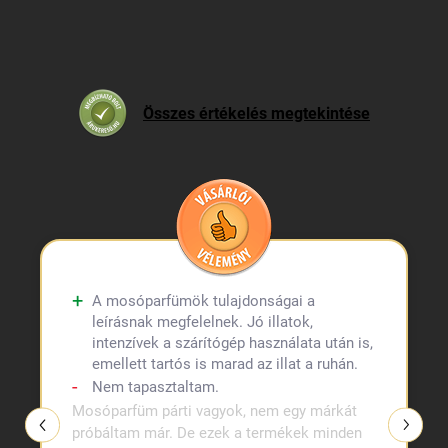
Összes értékelés megtekintése
A mosóparfümök tulajdonságai a
leírásnak megfelelnek. Jó illatok,
intenzívek a szárítógép használata után is,
emellett tartós is marad az illat a ruhán.
Nem tapasztaltam.
Mosóparfüm párti vagyok, nem egy márkát
próbáltam már. De ezek a termékek minden