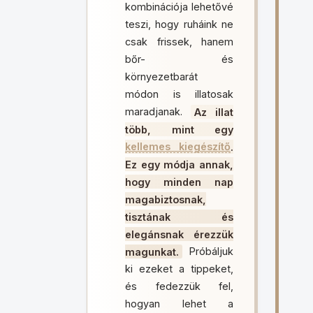
kombinációja lehetővé
teszi, hogy ruháink ne
csak frissek, hanem
bőr- és
környezetbarát
módon is illatosak
maradjanak.
Az illat
több, mint egy
kellemes kiegészítő
.
Ez egy módja annak,
hogy minden nap
magabiztosnak,
tisztának és
elegánsnak érezzük
magunkat.
Próbáljuk
ki ezeket a tippeket,
és fedezzük fel,
hogyan lehet a