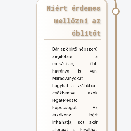
Miért érdemes
mellőzni az
öblítőt
Bár az öblítő népszerű
segítőtárs a
mosásban, több
hátránya is van.
Maradványokat
hagyhat a szálakban,
csökkentve azok
légáteresztő
képességét. Az
érzékeny bőrt
irritálhatja, sőt akár
allergiát is kiválthat.