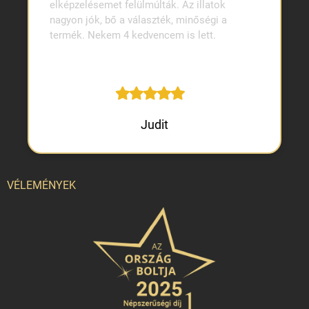
elképzelésemet felülmúlták. Az illatok
nagyon jók, bő a választék, minőségi a
termék. Nekem 4 kedvencem is lett.
Judit
VÉLEMÉNYEK