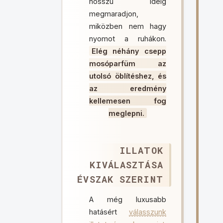
hosszú ideig
megmaradjon,
miközben nem hagy
nyomot a ruhákon.
Elég néhány csepp
mosóparfüm az
utolsó öblítéshez, és
az eredmény
kellemesen fog
meglepni.
ILLATOK
KIVÁLASZTÁSA
ÉVSZAK SZERINT
A még luxusabb
hatásért
válasszunk