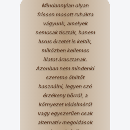
Mindannyian olyan
frissen mosott ruhákra
vágyunk, amelyek
nemcsak tiszták, hanem
luxus érzetét is keltik,
miközben kellemes
illatot árasztanak.
Azonban nem mindenki
szeretne öblítőt
használni, legyen szó
érzékeny bőrről, a
környezet védelméről
vagy egyszerűen csak
alternatív megoldások