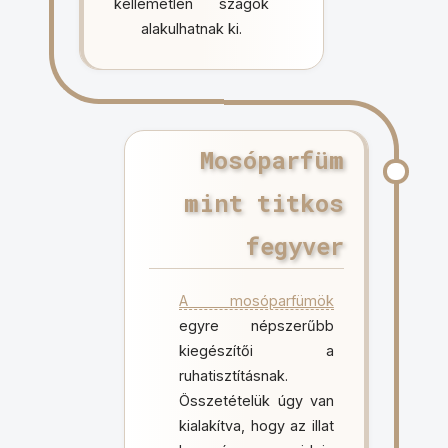
kellemetlen szagok
alakulhatnak ki.
Mosóparfüm
mint titkos
fegyver
A mosóparfümök
egyre népszerűbb
kiegészítői a
ruhatisztításnak.
Összetételük úgy van
kialakítva, hogy az illat