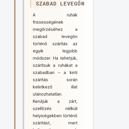
SZABAD LEVEGŐN
A ruhák
frissességének
megőrzéséhez a
szabad levegőn
történő szárítás az
egyik legjobb
módszer. Ha tehetjük,
szárítsuk a ruhákat a
szabadban – a kinti
szárítás során
keletkező illat
utánozhatatlan.
Kerüljük a zárt,
szellőzés nélküli
helyiségekben történő
szárítást, mert