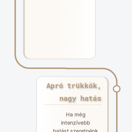
Apró trükkök,
nagy hatás
Ha még
intenzívebb
hatást szeretnénk