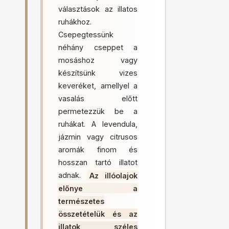
választások az illatos
ruhákhoz.
Csepegtessünk
néhány cseppet a
mosáshoz vagy
készítsünk vizes
keveréket, amellyel a
vasalás előtt
permetezzük be a
ruhákat. A levendula,
jázmin vagy citrusos
aromák finom és
hosszan tartó illatot
adnak.
Az illóolajok
előnye a
természetes
összetételük és az
illatok széles