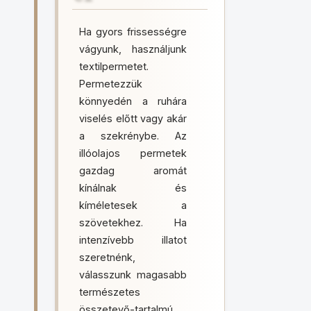
Ha gyors frissességre
vágyunk, használjunk
textilpermetet.
Permetezzük
könnyedén a ruhára
viselés előtt vagy akár
a szekrénybe. Az
illóolajos permetek
gazdag aromát
kínálnak és
kíméletesek a
szövetekhez. Ha
intenzívebb illatot
szeretnénk,
válasszunk magasabb
természetes
összetevő-tartalmú