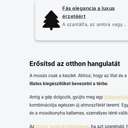
Fás elegancia a luxus
érzetéért
A szantálfa, az ambra vagy…
Erősítsd az otthon hangulatát
A mosás csak a kezdet. Ahhoz, hogy az illat és
illatos kiegészítőket bevezetni a térbe
.
Amíg a gép dolgozik, gyújts meg egy
illatgyertyát
kombinációja egészen új atmoszférát teremt. Egy 
és a mosókonyha kellemes, személyes térré válik
Az
illatos tasakok tökéletesek
, ha azt szeretnéd, 