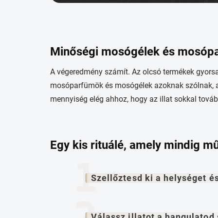
Minőségi mosógélek és mosópar
A végeredmény számít. Az olcsó termékek gyorsa
mosóparfümök és mosógélek azoknak szólnak, 
mennyiség elég ahhoz, hogy az illat sokkal tov
Egy kis rituálé, amely mindig m
Szellőztesd ki a helységet és
Válassz illatot a hangulatod 