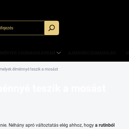
_
ZMÉNYES CSOMAGOLÁSBAN
AJÁNDÉKCSOMAGOLÁS
M
melyek élménnyé teszik a mosást
ménnyé teszik a mosást
ie. Néhány apró változtatás elég ahhoz, hogy
a rutinból