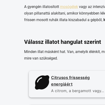
A gyengén illatosított
mosógélek
vagy az intenzí
olyan pillanattá alakítani, amikor könnyebben lél
frissen mosott ruhák illata kiszabadul a gépből,
l
Válassz illatot hangulat szerint
Minden illat másként hat. Van, amelyik élénkít, 
mire van szükséged.
Citrusos frissesség
energiáért
A citrom, a bergamott vagy…