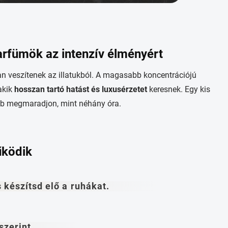
fümök az intenzív élményért
n veszítenek az illatukból. A magasabb koncentrációjú
akik
hosszan tartó hatást és luxusérzetet
keresnek. Egy kis
ább megmaradjon, mint néhány óra.
űködik
 készítsd elő a ruhákat.
szerint.