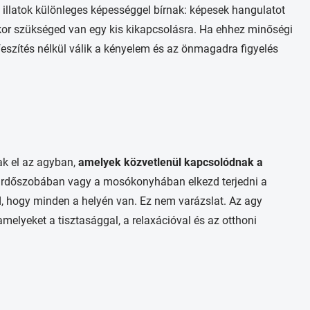
z illatok különleges képességgel bírnak: képesek hangulatot
kor szükséged van egy kis kikapcsolásra. Ha ehhez minőségi
feszítés nélkül válik a kényelem és az önmagadra figyelés
ak el az agyban,
amelyek közvetlenül kapcsolódnak a
fürdőszobában vagy a mosókonyhában elkezd terjedni a
d, hogy minden a helyén van. Ez nem varázslat. Az agy
elyeket a tisztasággal, a relaxációval és az otthoni