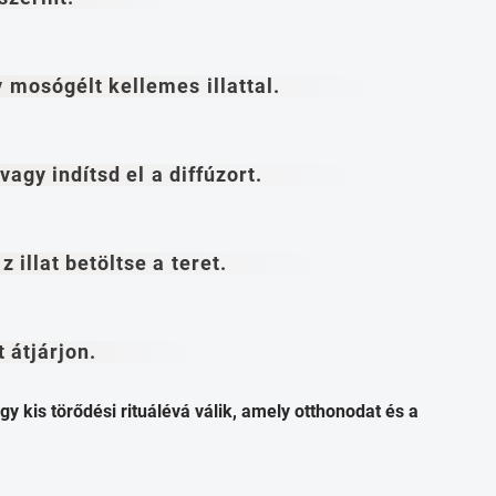
mosógélt kellemes illattal.
vagy indítsd el a diffúzort.
illat betöltse a teret.
 átjárjon.
y kis törődési rituálévá válik, amely otthonodat és a