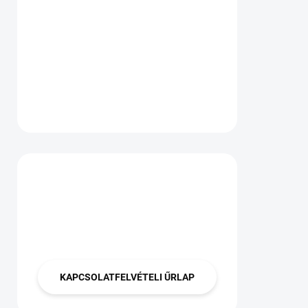
Van kérdése?
Lépjen velünk
kapcsolatba
KAPCSOLATFELVÉTELI ŰRLAP