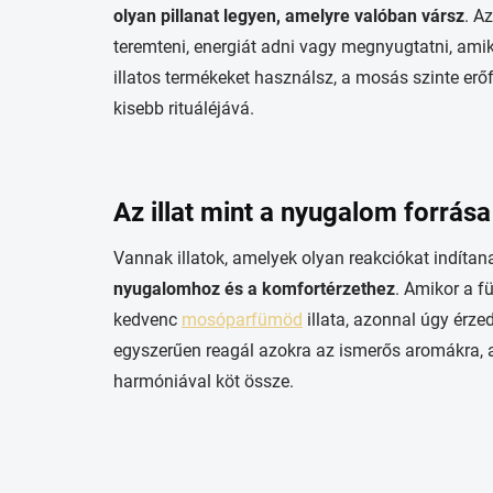
olyan pillanat legyen, amelyre valóban vársz
. A
teremteni, energiát adni vagy megnyugtatni, ami
illatos termékeket használsz, a mosás szinte erő
kisebb rituáléjává.
Az illat mint a nyugalom forrása
Vannak illatok, amelyek olyan reakciókat indítan
nyugalomhoz és a komfortérzethez
. Amikor a 
kedvenc
mosóparfümöd
illata, azonnal úgy érze
egyszerűen reagál azokra az ismerős aromákra, am
harmóniával köt össze.