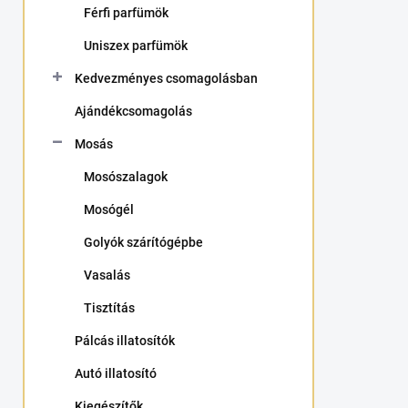
Férfi parfümök
Uniszex parfümök
Kedvezményes csomagolásban
Ajándékcsomagolás
Mosás
Mosószalagok
Mosógél
Golyók szárítógépbe
Vasalás
Tisztítás
Pálcás illatosítók
Autó illatosító
Kiegészítők