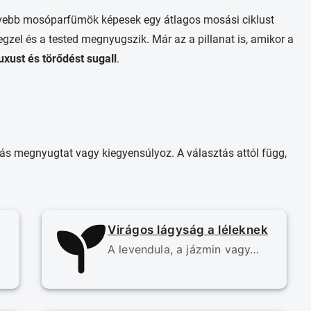
vebb mosóparfümök képesek egy átlagos mosási ciklust
egzel és a tested megnyugszik. Már az a pillanat is, amikor a
uxust és törődést sugall
.
más megnyugtat vagy kiegyensúlyoz. A választás attól függ,
Virágos lágyság a léleknek
A levendula, a jázmin vagy…