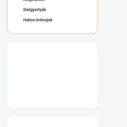
Illatgyertyák
Habos testvajak