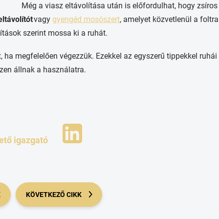
Még a viasz eltávolítása után is előfordulhat, hogy zsíros
eltávolítót
vagy
gyengéd mosószert
, amelyet közvetlenül a foltra
ítások szerint mossa ki a ruhát.
t, ha megfelelően végezzük. Ezekkel az egyszerű tippekkel ruhái
zen állnak a használatra.
ető igazgató
K
KÖVETKEZŐ CIKK