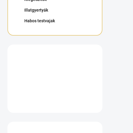
Illatgyertyák
Habos testvajak
?