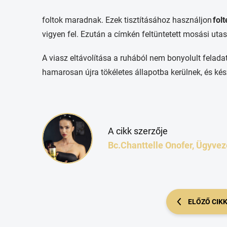
foltok maradnak. Ezek tisztításához használjon
folt
vigyen fel. Ezután a címkén feltüntetett mosási utas
A viasz eltávolítása a ruhából nem bonyolult felada
hamarosan újra tökéletes állapotba kerülnek, és kés
A cikk szerzője
Bc.Chanttelle Onofer, Ügyvez
ELŐZŐ CIK