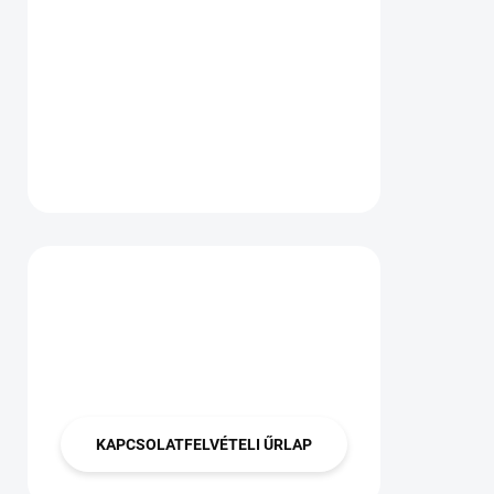
Van kérdése?
Lépjen velünk
kapcsolatba
KAPCSOLATFELVÉTELI ŰRLAP