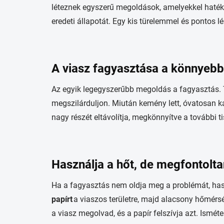
léteznek egyszerű megoldások, amelyekkel hatékon
eredeti állapotát. Egy kis türelemmel és pontos 
A viasz fagyasztása a könnyebb 
Az egyik legegyszerűbb megoldás a fagyasztás. 
megszilárduljon. Miután kemény lett, óvatosan ka
nagy részét eltávolítja, megkönnyítve a további tis
Használja a hőt, de megfontolta
Ha a fagyasztás nem oldja meg a problémát, ha
papírt
a viaszos területre, majd alacsony hőmérsé
a viasz megolvad, és a papír felszívja azt. Isméte