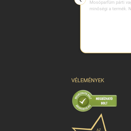
Mosóparfüm párti vag
minőségi a termék. N
VÉLEMÉNYEK