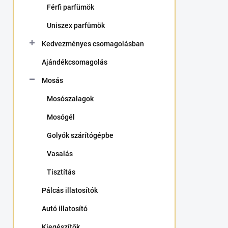
Férfi parfümök
a
n
Uniszex parfümök
e
l
Kedvezményes csomagolásban
Ajándékcsomagolás
Mosás
Mosószalagok
Mosógél
Golyók szárítógépbe
Vasalás
Tisztítás
Pálcás illatosítók
Autó illatosító
Kiegészítők