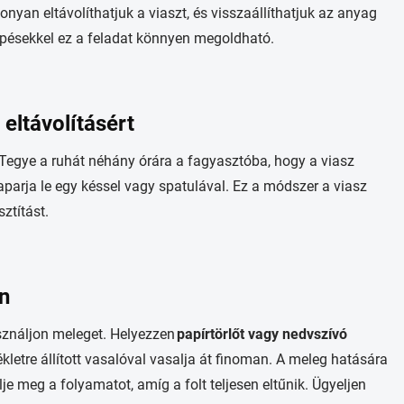
yan eltávolíthatjuk a viaszt, és visszaállíthatjuk az anyag
lépésekkel ez a feladat könnyen megoldható.
eltávolításért
Tegye a ruhát néhány órára a fagyasztóba, hogy a viasz
parja le egy késsel vagy spatulával. Ez a módszer a viasz
ztítást.
n
sználjon meleget. Helyezzen
papírtörlőt vagy nedvszívó
kletre állított vasalóval vasalja át finoman. A meleg hatására
lje meg a folyamatot, amíg a folt teljesen eltűnik. Ügyeljen