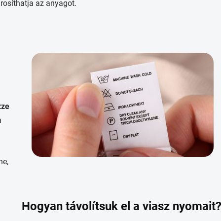
árosíthatja az anyagot.
zze
a
ne,
Hogyan távolítsuk el a viasz nyomait