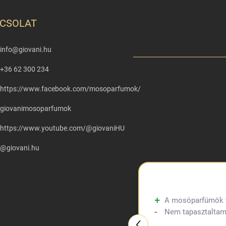
CSOLAT
info
@
giovani.hu
+36 62 300 234
https://www.facebook.com/mosoparfumok/
giovanimosoparfumok
https://www.youtube.com/@giovaniHU
@giovani.hu
A mosóparfümök tul
Nem tapasztaltam