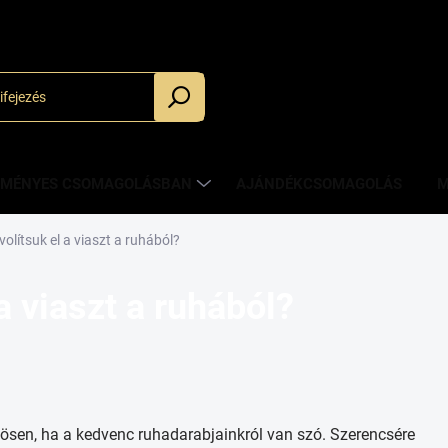
_
ZMÉNYES CSOMAGOLÁSBAN
AJÁNDÉKCSOMAGOLÁS
M
olítsuk el a viaszt a ruhából?
a viaszt a ruhából?
nösen, ha a kedvenc ruhadarabjainkról van szó. Szerencsére