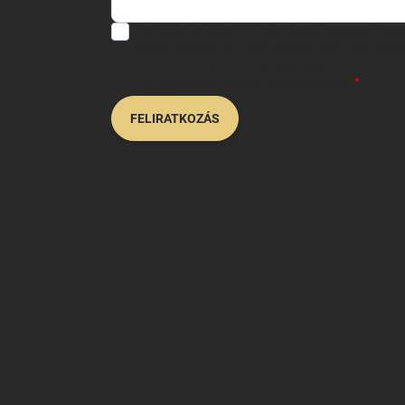
Hozzájárulok, hogy az általam önként megadott neve
felhasználásával a(z)
*cég neve
részemre e-mail útján h
Kijelentem, hogy az
adatkezelési tájékoztatót
elolvast
hozzájárulásom bármikor visszavonhatom.
FELIRATKOZÁS