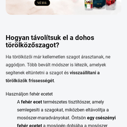
Hogyan távolítsuk el a dohos
törölközőszagot?
Ha törölközői már kellemetlen szagot árasztanak, ne
aggódjon. Több bevált módszer is létezik, amelyek
segítenek eltüntetni a szagot és
visszaállítani a
törölközők frissességét
.
Használjon fehér ecetet
A
fehér ecet
természetes tisztítószer, amely
semlegesíti a szagokat, miközben eltávolítja a
mosószer-maradványokat. Öntsön
egy csészényi
fehér ecetet
a mosógép dobjába a mosószer