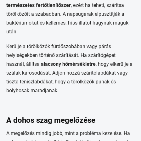
természetes fertőtlenítőszer
, ezért ha teheti, szárítsa
törölközőit a szabadban. A napsugarak elpusztítják a
baktériumokat és kellemes, friss illatot hagynak maguk
után.
Kerülje a törölközők fürdőszobában vagy párás
helyiségekben történő szárítását. Ha szárítógépet
használ, állítsa
alacsony hőmérsékletre
, hogy elkerülje a
szálak károsodását. Adjon hozzá szárítólabdákat vagy
tiszta teniszlabdákat, hogy a törölközők puhák és
bolyhosak maradjanak.
A dohos szag megelőzése
A megelőzés mindig jobb, mint a probléma kezelése. Ha