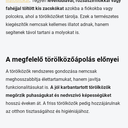
illatosítókat
. Tegyen
levendulával, rózsaszirmokkal vagy
fahéjjal töltött kis zacskókat
azokba a fiókokba vagy
polcokra, ahol a törölközőket tárolja. Ezek a természetes
kiegészítők nemcsak kellemes illatot adnak, hanem
segítenek távol tartani a molyokat is.
A megfelelő törölközőápolás előnyei
A törölközők rendszeres gondozása nemcsak
meghosszabbítja élettartamukat, hanem javítja
funkcionalitásukat is.
A jól karbantartott törölközők
megőrzik puhaságukat és nedvszívó képességüket
hosszú éveken át. A friss törölközők pedig hozzájárulnak
az otthon tisztaságához és higiéniájához.