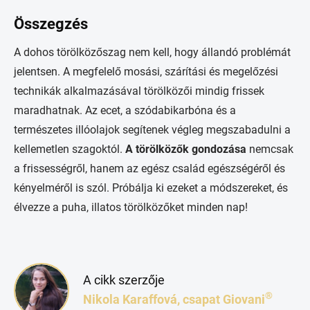
Összegzés
A dohos törölközőszag nem kell, hogy állandó problémát
jelentsen. A megfelelő mosási, szárítási és megelőzési
technikák alkalmazásával törölközői mindig frissek
maradhatnak. Az ecet, a szódabikarbóna és a
természetes illóolajok segítenek végleg megszabadulni a
kellemetlen szagoktól.
A törölközők gondozása
nemcsak
a frissességről, hanem az egész család egészségéről és
kényelméről is szól. Próbálja ki ezeket a módszereket, és
élvezze a puha, illatos törölközőket minden nap!
A cikk szerzője
®
Nikola Karaffová, csapat Giovani