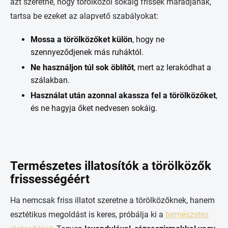
azt szeretné, hogy törölközői sokáig frissek maradjanak,
tartsa be ezeket az alapvető szabályokat:
Mossa a törölközőket külön
, hogy ne
szennyeződjenek más ruháktól.
Ne használjon túl sok öblítőt
, mert az lerakódhat a
szálakban.
Használat után azonnal akassza fel a törölközőket
,
és ne hagyja őket nedvesen sokáig.
Természetes illatosítók a törölközők
frissességéért
Ha nemcsak friss illatot szeretne a törölközőknek, hanem
esztétikus megoldást is keres, próbálja ki a
természetes