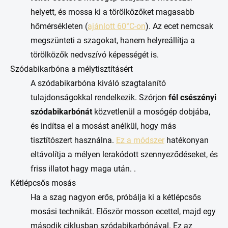
helyett, és mossa ki a törölközőket magasabb
hőmérsékleten (
ajánlott 60°C-on
). Az ecet nemcsak
megszünteti a szagokat, hanem helyreállítja a
törölközők nedvszívó képességét is.
Szódabikarbóna a mélytisztításért
A szódabikarbóna kiváló szagtalanító
tulajdonságokkal rendelkezik. Szórjon
fél csészényi
szódabikarbónát
közvetlenül a mosógép dobjába,
és indítsa el a mosást anélkül, hogy más
tisztítószert használna.
Ez a módszer
hatékonyan
eltávolítja a mélyen lerakódott szennyeződéseket, és
friss illatot hagy maga után. .
Kétlépcsős mosás
Ha a szag nagyon erős, próbálja ki a kétlépcsős
mosási technikát. Először mosson ecettel, majd egy
második ciklusban szódabikarbónával. Ez az