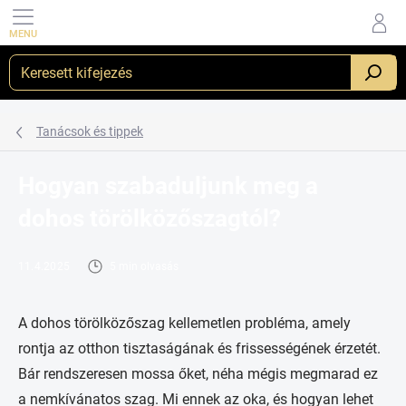
Ugrás
a
fő
tartalomhoz
_
Tanácsok és tippek
Hogyan szabaduljunk meg a
dohos törölközőszagtól?
11.4.2025
5 min olvasás
A dohos törölközőszag kellemetlen probléma, amely
rontja az otthon tisztaságának és frissességének érzetét.
Bár rendszeresen mossa őket, néha mégis megmarad ez
a nemkívánatos szag. Mi ennek az oka, és hogyan lehet