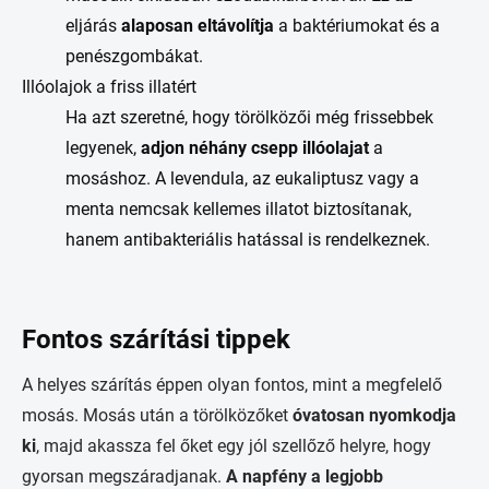
eljárás
alaposan eltávolítja
a baktériumokat és a
penészgombákat.
Illóolajok a friss illatért
Ha azt szeretné, hogy törölközői még frissebbek
legyenek,
adjon néhány csepp illóolajat
a
mosáshoz. A levendula, az eukaliptusz vagy a
menta nemcsak kellemes illatot biztosítanak,
hanem antibakteriális hatással is rendelkeznek.
Fontos szárítási tippek
A helyes szárítás éppen olyan fontos, mint a megfelelő
mosás. Mosás után a törölközőket
óvatosan nyomkodja
ki
, majd akassza fel őket egy jól szellőző helyre, hogy
gyorsan megszáradjanak.
A napfény a legjobb