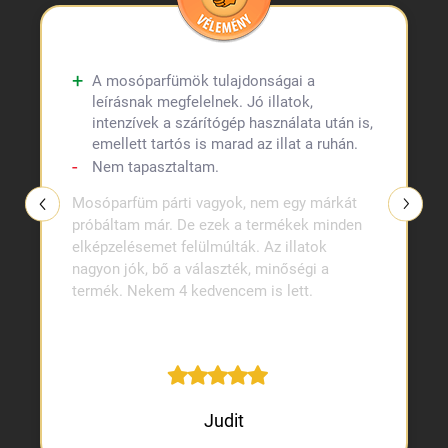
A mosóparfümök tulajdonságai a
leírásnak megfelelnek. Jó illatok,
intenzívek a szárítógép használata után is,
emellett tartós is marad az illat a ruhán.
Nem tapasztaltam.
Mosóparfüm párti vagyok, nem egy márkát
próbáltam már. De ezek a termékek minden
elképzelésemet felülmúlták. Az illatok
nagyon jók, bő a választék, minőségi a
termék. Nekem 4 kedvencem is lett.
Judit