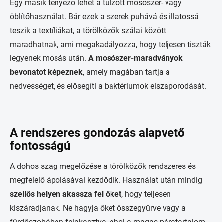
Egy másik tényező lehet a túlzott mosószer- vagy
öblítőhasználat. Bár ezek a szerek puhává és illatossá
teszik a textíliákat, a törölközők szálai között
maradhatnak, ami megakadályozza, hogy teljesen tiszták
legyenek mosás után.
A mosószer-maradványok
bevonatot képeznek
, amely magában tartja a
nedvességet, és elősegíti a baktériumok elszaporodását.
A rendszeres gondozás alapvető
fontosságú
A dohos szag megelőzése a törölközők rendszeres és
megfelelő ápolásával kezdődik. Használat után mindig
szellős helyen akassza fel őket
, hogy teljesen
kiszáradjanak. Ne hagyja őket összegyűrve vagy a
fürdőszobában felakasztva, ahol a magas páratartalom