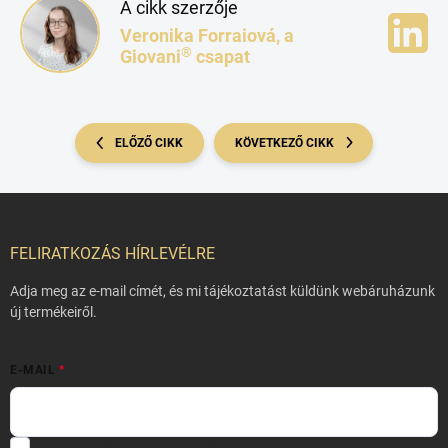
A cikk szerzője
Veronika Forraiová, a
®
Giovani
csapat
ELŐZŐ CIKK
KÖVETKEZŐ CIKK
L
á
b
FELIRATKOZÁS HÍRLEVÉLRE
l
é
Adja meg az e-mail címét, és mi tájékoztatást küldünk webáruházunk
c
új termékeiről.
E-MAIL
Hozzájárulok, hogy az általam önként megadott nevem és e-mail