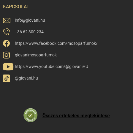
KAPCSOLAT
info
@
giovani.hu
+36 62 300 234
https://www.facebook.com/mosoparfumok/
giovanimosoparfumok
https://www.youtube.com/@giovaniHU
@giovani.hu
Összes értékelés megtekintése