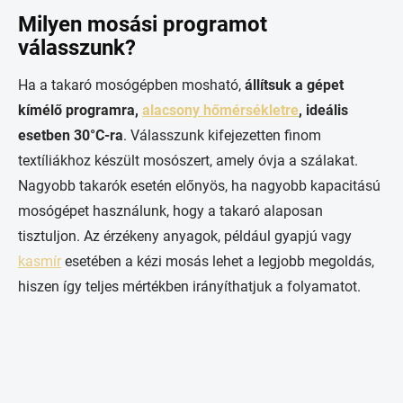
Milyen mosási programot
válasszunk?
Ha a takaró mosógépben mosható,
állítsuk a gépet
kímélő programra,
alacsony hőmérsékletre
, ideális
esetben 30°C-ra
. Válasszunk kifejezetten finom
textíliákhoz készült mosószert, amely óvja a szálakat.
Nagyobb takarók esetén előnyös, ha nagyobb kapacitású
mosógépet használunk, hogy a takaró alaposan
tisztuljon. Az érzékeny anyagok, például gyapjú vagy
kasmír
esetében a kézi mosás lehet a legjobb megoldás,
hiszen így teljes mértékben irányíthatjuk a folyamatot.