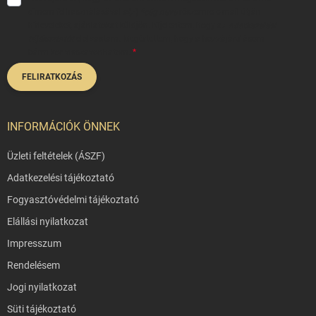
címem felhasználásával a(z)
*cég neve
részemre e-mail útján
hírleveleket, ajánlatokat küldjön. Kijelentem, hogy az
adatkezelési
tájékoztatót
elolvastam. Megértettem, hogy a hozzájárulásom
bármikor visszavonhatom.
FELIRATKOZÁS
INFORMÁCIÓK ÖNNEK
Üzleti feltételek (ÁSZF)
Adatkezelési tájékoztató
Fogyasztóvédelmi tájékoztató
Elállási nyilatkozat
Impresszum
Rendelésem
Jogi nyilatkozat
Süti tájékoztató