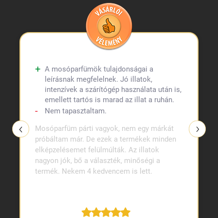
A mosóparfümök tulajdonságai a
leírásnak megfelelnek. Jó illatok,
intenzívek a szárítógép használata után is,
emellett tartós is marad az illat a ruhán.
Nem tapasztaltam.
Mosóparfüm párti vagyok, nem egy márkát
próbáltam már. De ezek a termékek minden
elképzelésemet felülmúlták. Az illatok
nagyon jók, bő a választék, minőségi a
termék. Nekem 4 kedvencem is lett.