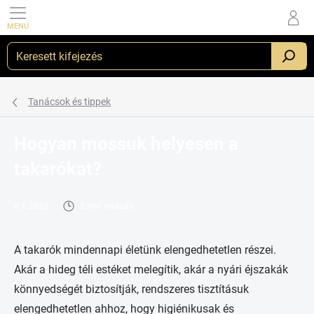
Ugrás
a
fő
tartalomhoz
_
Tanácsok és tippek
Hogyan mossuk helyesen a
takarókat?
8.1.2025
2 min olvasás
A takarók mindennapi életünk elengedhetetlen részei.
Akár a hideg téli estéket melegítik, akár a nyári éjszakák
könnyedségét biztosítják, rendszeres tisztításuk
elengedhetetlen ahhoz, hogy higiénikusak és