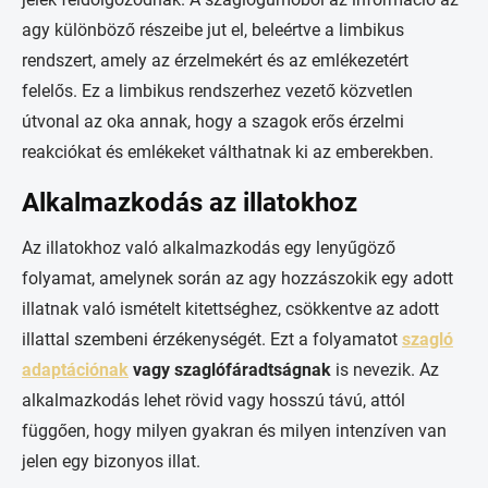
agy különböző részeibe jut el, beleértve a limbikus
rendszert, amely az érzelmekért és az emlékezetért
felelős. Ez a limbikus rendszerhez vezető közvetlen
útvonal az oka annak, hogy a szagok erős érzelmi
reakciókat és emlékeket válthatnak ki az emberekben.
Alkalmazkodás az illatokhoz
Az illatokhoz való alkalmazkodás egy lenyűgöző
folyamat, amelynek során az agy hozzászokik egy adott
illatnak való ismételt kitettséghez, csökkentve az adott
illattal szembeni érzékenységét. Ezt a folyamatot
szagló
adaptációnak
vagy szaglófáradtságnak
is nevezik. Az
alkalmazkodás lehet rövid vagy hosszú távú, attól
függően, hogy milyen gyakran és milyen intenzíven van
jelen egy bizonyos illat.