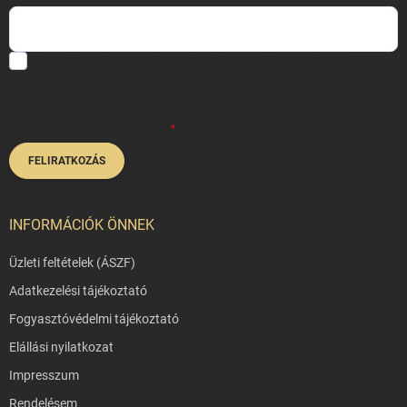
Hozzájárulok, hogy az általam önként megadott nevem és e-mail
címem felhasználásával a(z)
*cég neve
részemre e-mail útján
hírleveleket, ajánlatokat küldjön. Kijelentem, hogy az
adatkezelési
tájékoztatót
elolvastam. Megértettem, hogy a hozzájárulásom
bármikor visszavonhatom.
FELIRATKOZÁS
INFORMÁCIÓK ÖNNEK
Üzleti feltételek (ÁSZF)
Adatkezelési tájékoztató
Fogyasztóvédelmi tájékoztató
Elállási nyilatkozat
Impresszum
Rendelésem