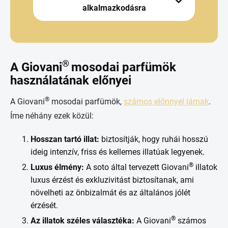
alkalmazkodásra
®
A Giovani
mosodai parfümök
használatának előnyei
®
A Giovani
mosodai parfümök,
számos előnnyel járnak
.
Íme néhány ezek közül:
Hosszan tartó illat:
biztosítják, hogy ruhái hosszú
ideig intenzív, friss és kellemes illatúak legyenek.
®
Luxus élmény:
A soto által tervezett Giovani
illatok
luxus érzést és exkluzivitást biztosítanak, ami
növelheti az önbizalmát és az általános jólét
érzését.
®
Az illatok széles választéka:
A Giovani
számos