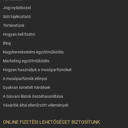
Jogi nyilatkozat
Süti tájékoztató
Történetünk
Hogyan kell fizetni
Blog
Nagykereskedelmi együttműködés
Marketing együttműködés
Hogyan használjuk a mosóparfümöket
A mosóparfümök előnyei
Gyakran Ismételt Kérdések
A Giovani illatok összehasonlítása
Vásárlók által ellenőrzött vélemények
ONLINE FIZETÉSI LEHETŐSÉGET BIZTOSÍTUNK