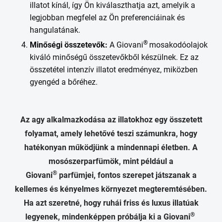
illatot kínál, így Ön kiválaszthatja azt, amelyik a
legjobban megfelel az Ön preferenciáinak és
hangulatának.
®
Minőségi összetevők:
A Giovani
mosakodóolajok
kiváló minőségű összetevőkből készülnek. Ez az
összetétel intenzív illatot eredményez, miközben
gyengéd a bőréhez.
Az agy alkalmazkodása az illatokhoz egy összetett
folyamat, amely lehetővé teszi számunkra, hogy
hatékonyan működjünk a mindennapi életben. A
mosószerparfümök, mint például a
®
Giovani
parfümjei, fontos szerepet játszanak a
kellemes és kényelmes környezet megteremtésében.
Ha azt szeretné, hogy ruhái friss és luxus illatúak
®
legyenek, mindenképpen próbálja ki a Giovani