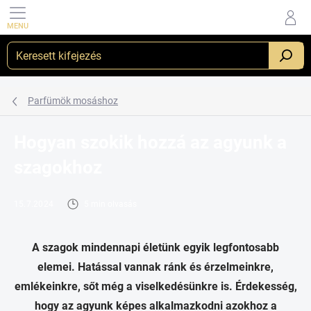
Ugrás
a
fő
tartalomhoz
_
Parfümök mosáshoz
Hogyan szokik hozzá az agyunk a
szagokhoz
15.7.2024
5 min olvasás
A szagok mindennapi életünk egyik legfontosabb
elemei. Hatással vannak ránk és érzelmeinkre,
emlékeinkre, sőt még a viselkedésünkre is. Érdekesség,
hogy az agyunk képes alkalmazkodni azokhoz a