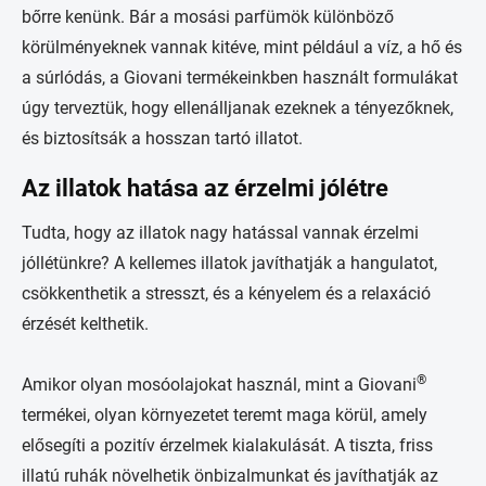
bőrre kenünk. Bár a mosási parfümök különböző
körülményeknek vannak kitéve, mint például a víz, a hő és
a súrlódás, a Giovani termékeinkben használt formulákat
úgy terveztük, hogy ellenálljanak ezeknek a tényezőknek,
és biztosítsák a hosszan tartó illatot.
Az illatok hatása az érzelmi jólétre
Tudta, hogy az illatok nagy hatással vannak érzelmi
jóllétünkre? A kellemes illatok javíthatják a hangulatot,
csökkenthetik a stresszt, és a kényelem és a relaxáció
érzését kelthetik.
®
Amikor olyan mosóolajokat használ, mint a Giovani
termékei, olyan környezetet teremt maga körül, amely
elősegíti a pozitív érzelmek kialakulását. A tiszta, friss
illatú ruhák növelhetik önbizalmunkat és javíthatják az