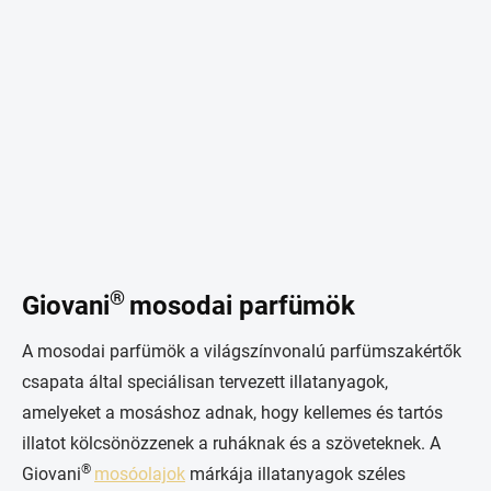
®
Giovani
mosodai parfümök
A mosodai parfümök a világszínvonalú parfümszakértők
csapata által speciálisan tervezett illatanyagok,
amelyeket a mosáshoz adnak, hogy kellemes és tartós
illatot kölcsönözzenek a ruháknak és a szöveteknek. A
®
Giovani
mosóolajok
márkája illatanyagok széles