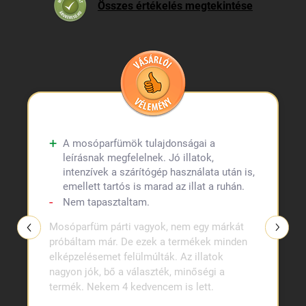
Összes értékelés megtekintése
A mosóparfümök tulajdonságai a
leírásnak megfelelnek. Jó illatok,
intenzívek a szárítógép használata után is,
emellett tartós is marad az illat a ruhán.
Nem tapasztaltam.
Mosóparfüm párti vagyok, nem egy márkát
próbáltam már. De ezek a termékek minden
elképzelésemet felülmúlták. Az illatok
nagyon jók, bő a választék, minőségi a
termék. Nekem 4 kedvencem is lett.