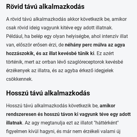
Rövid távú alkalmazkodás
A rövid távú alkalmazkodás akkor következik be, amikor
csak rövid ideig vagyunk kitéve egy adott illatnak.
Például, ha belép egy olyan helyiségbe, ahol intenzív illat
van, először erősen érzi, de
néhány perc múlva az agya
hozzászokik, és az illat kevésbé tűnik ki
. Ez azért
történik, mert az orrban lévő szaglóreceptorok kevésbé
érzékenyek az illatra, és az agyba érkező idegjelek
csökkennek.
Hosszú távú alkalmazkodás
Hosszú távú alkalmazkodás következik be,
amikor
rendszeresen és hosszú távon ki vagyunk téve egy adott
illatnak
. Az agy megtanulja ezt az illatot "háttérként"
figyelmen kívül hagyni, és már nem érzékeli valami új