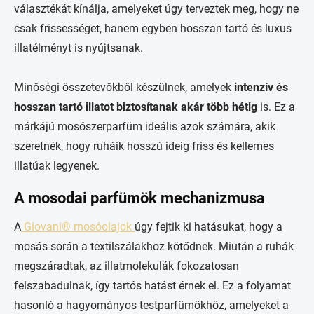
választékát kínálja, amelyeket úgy terveztek meg, hogy ne
csak frissességet, hanem egyben hosszan tartó és luxus
illatélményt is nyújtsanak.
Minőségi összetevőkből készülnek, amelyek
intenzív és
hosszan tartó illatot biztosítanak akár több hétig
is. Ez a
márkájú mosószerparfüm ideális azok számára, akik
szeretnék, hogy ruháik hosszú ideig friss és kellemes
illatúak legyenek.
A mosodai parfümök mechanizmusa
A
Giovani® mosóolajok
úgy fejtik ki hatásukat, hogy a
mosás során a textilszálakhoz kötődnek. Miután a ruhák
megszáradtak, az illatmolekulák fokozatosan
felszabadulnak, így tartós hatást érnek el. Ez a folyamat
hasonló a hagyományos testparfümökhöz, amelyeket a