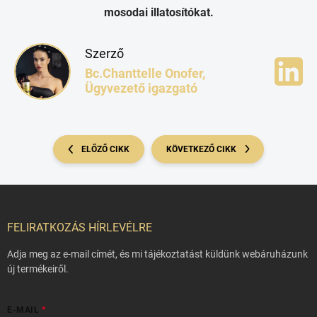
mosodai illatosítókat.
Szerző
Bc.Chanttelle Onofer,
Ügyvezető igazgató
ELŐZŐ CIKK
KÖVETKEZŐ CIKK
L
á
b
FELIRATKOZÁS HÍRLEVÉLRE
l
é
Adja meg az e-mail címét, és mi tájékoztatást küldünk webáruházunk
c
új termékeiről.
E-MAIL