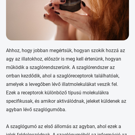
Ahhoz, hogy jobban megértsük, hogyan szokik hozzá az
agy az illatokhoz, először is meg kell értenünk, hogyan
működik a szaglórendszerünk. A szaglórendszer az
orrban kezdődik, ahol a szaglóreceptorok találhatóak,
amelyek a levegőben lévő illatmolekulákat veszik fel.
Ezek a receptorok különböző típusú molekulákra
specifikusak, és amikor aktiválódnak, jeleket küldenek az
agyban lévő szaglógumóba.
A szaglógumó az első állomás az agyban, ahol ezek a
jelek feldolgozódnak. A szaglógumóból az információ az