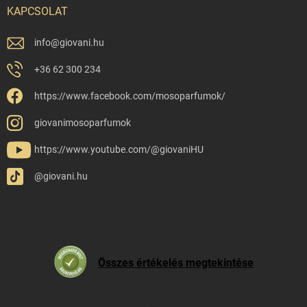
KAPCSOLAT
info
@
giovani.hu
+36 62 300 234
https://www.facebook.com/mosoparfumok/
giovanimosoparfumok
https://www.youtube.com/@giovaniHU
@giovani.hu
Összes értékelés megtekintése