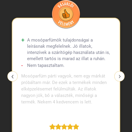
A mosóparfümök tulajdonságai a
leírásnak megfelelnek. Jó illatok,
intenzívek a szárítógép használata után is,
emellett tartós is marad az illat a ruhán.
Nem tapasztaltam.
Mosóparfüm párti vagyok, nem egy márkát
próbáltam már. De ezek a termékek minden
elképzelésemet felülmúlták. Az illatok
nagyon jók, bő a választék, minőségi a
termék. Nekem 4 kedvencem is lett.