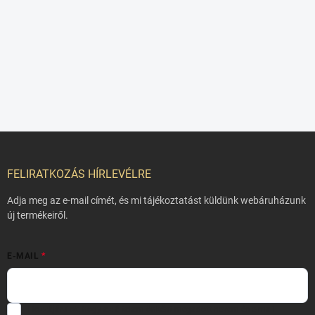
L
á
b
FELIRATKOZÁS HÍRLEVÉLRE
l
é
Adja meg az e-mail címét, és mi tájékoztatást küldünk webáruházunk
c
új termékeiről.
E-MAIL
Hozzájárulok, hogy az általam önként megadott nevem és e-mail