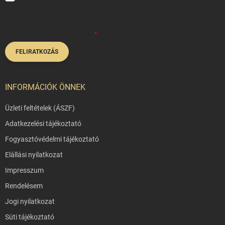
címem felhasználásával a(z)
*cég neve
részemre e-mail útján
hírleveleket, ajánlatokat küldjön. Kijelentem, hogy az
adatkezelési
tájékoztatót
elolvastam. Megértettem, hogy a hozzájárulásom
bármikor visszavonhatom.
FELIRATKOZÁS
INFORMÁCIÓK ÖNNEK
Üzleti feltételek (ÁSZF)
Adatkezelési tájékoztató
Fogyasztóvédelmi tájékoztató
Elállási nyilatkozat
Impresszum
Rendelésem
Jogi nyilatkozat
Süti tájékoztató