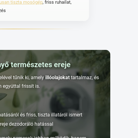
kusan tiszta mosógép
, friss ruhailat,
zés
nyő természetes ereje
elével tűnik ki, amely
illóolajokat
tartalmaz, és
gyúttal frissít is.
atásáról és friss, tiszta illatáról ismert
ereje dezodoráló hatással