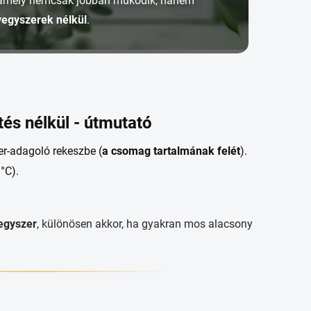
 amely nemcsak jobban működik, hanem
vegyszerek nélkül
.
tés nélkül - útmutató
er-adagoló rekeszbe (
a csomag tartalmának felét
).
°C).
egyszer
, különösen akkor, ha gyakran mos alacsony