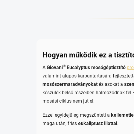
Hogyan működik ez a tisztít
®
A
Giovani
Eucalyptus mosógéptisztító
pro
valamint alapos karbantartására fejlesztett
mosószermaradványokat
és azokat a
sze
készülék belső részeiben halmozódnak fel
mosási ciklus nem jut el.
Ezzel egyidejűleg megszünteti a
kellemetl
maga után, friss
eukaliptusz illattal
.