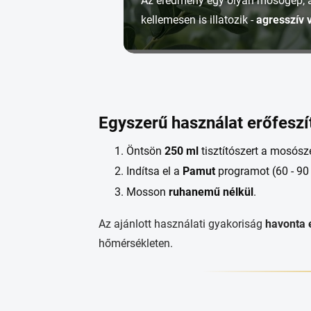
Az eredmény egy olyan mosógép,
kellemesen is illatozik -
agresszív 
Egyszerű használat erőfeszí
Öntsön
250 ml
tisztítószert a mosósz
Indítsa el a
Pamut
programot (60 - 90 
Mosson
ruhanemű nélkül
.
Az ajánlott használati gyakoriság
havonta 
hőmérsékleten.