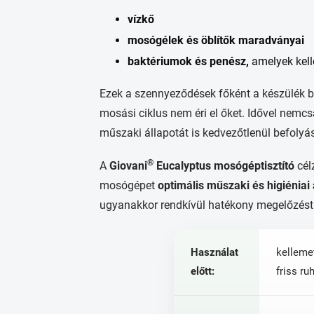
vízkő
mosógélek és öblítők maradványai
baktériumok és penész,
amelyek kel
Ezek a szennyeződések főként a készülék b
mosási ciklus nem éri el őket. Idővel nem
műszaki állapotát is kedvezőtlenül befolyá
®
A
Giovani
Eucalyptus mosógéptisztító
cél
mosógépet
optimális műszaki és higiéniai
ugyanakkor rendkívül hatékony megelőzést 
Használat
kelleme
előtt:
friss ru