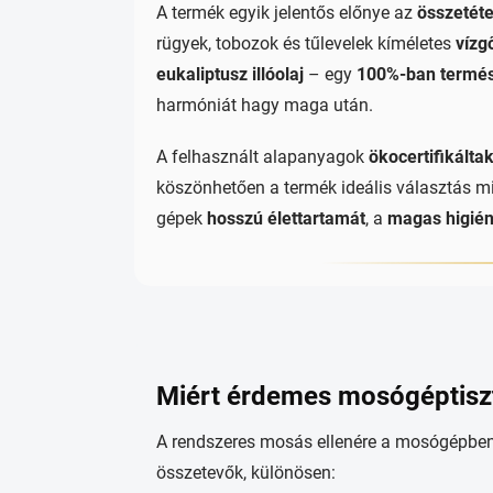
A termék egyik jelentős előnye az
összetéte
rügyek, tobozok és tűlevelek kíméletes
vízg
eukaliptusz illóolaj
– egy
100%-ban termé
harmóniát hagy maga után.
A felhasznált alapanyagok
ökocertifikálta
köszönhetően a termék ideális választás mi
gépek
hosszú élettartamát
, a
magas higiéni
Miért érdemes mosógéptiszt
A rendszeres mosás ellenére a mosógépben
összetevők, különösen: