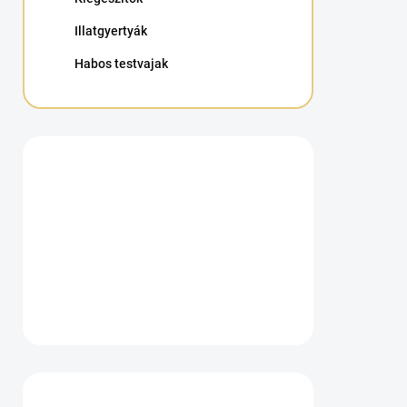
Illatgyertyák
Habos testvajak