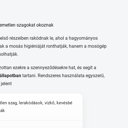
lemetlen szagokat okoznak
első részeiben rakódnak le, ahol a hagyományos
csak a mosás higiéniáját ronthatják, hanem a mosógép
solhatják.
zottan ezekre a szennyeződésekre hat, és segít a
 állapotban
tartani. Rendszeres használata egyszerű,
jelent
tlen szag, lerakódások, vízkő, kevésbé
hák