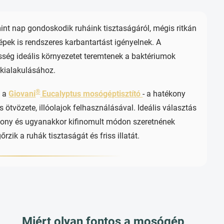
int nap gondoskodik ruháink tisztaságáról, mégis ritkán
pek is rendszeres karbantartást igényelnek. A
ség ideális környezetet teremtenek a baktériumok
kialakulásához.
®
t a
Giovani
Eucalyptus mosógéptisztító
- a hatékony
s ötvözete, illóolajok felhasználásával. Ideális választás
ony és ugyanakkor kifinomult módon szeretnének
k a ruhák tisztaságát és friss illatát.
Miért olyan fontos a mosógép