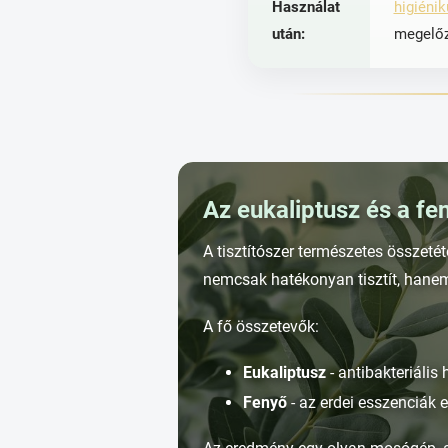
Használat
higiéni
után:
megelő
Az eukaliptusz és a fe
A tisztítószer természetes összetét
nemcsak hatékonyan tisztít, hanem e
A fő összetevők:
Eukaliptusz
- antibakteriális h
Fenyő
- az erdei esszenciák 