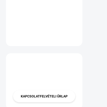
Van kérdése?
Lépjen velünk
kapcsolatba
KAPCSOLATFELVÉTELI ŰRLAP