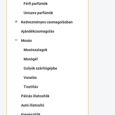
Férfi parfümök
a
n
Uniszex parfümök
e
l
Kedvezményes csomagolásban
Ajándékcsomagolás
Mosás
Mosószalagok
Mosógél
Golyók szárítógépbe
Vasalás
Tisztítás
Pálcás illatosítók
Autó illatosító
Kiegészítők