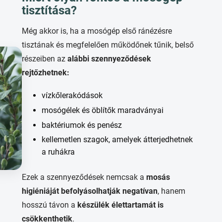
tisztítása?
Még akkor is, ha a mosógép első ránézésre
tisztának és megfelelően működőnek tűnik, belső
részeiben az
alábbi szennyeződések
rejtőzhetnek:
vízkőlerakódások
mosógélek és öblítők maradványai
baktériumok és penész
kellemetlen szagok, amelyek átterjedhetnek
a ruhákra
Ezek a szennyeződések nemcsak a
mosás
higiéniáját befolyásolhatják negatívan
, hanem
hosszú távon a
készülék élettartamát is
csökkenthetik
.