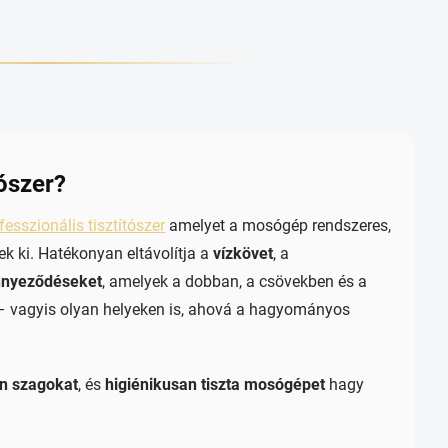
ószer?
fesszionális tisztítószer
amelyet a mosógép rendszeres,
ek ki. Hatékonyan eltávolítja a
vízkövet
, a
nnyeződéseket
, amelyek a dobban, a csövekben és a
 – vagyis olyan helyeken is, ahová a hagyományos
en szagokat
, és
higiénikusan tiszta mosógépet
hagy