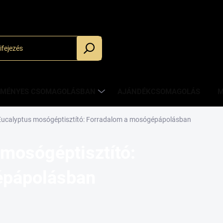
_
ZMÉNYES CSOMAGOLÁSBAN
AJÁNDÉKCSOMAGOLÁS
M
Eucalyptus mosógéptisztító: Forradalom a mosógépápolásban
mosógéptisztító:
épápolásban