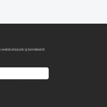
nk webáruházunk új termékeiről.
m és e-mail címem
írleveleket, ajánlatokat küldjön.
am. Megértettem, hogy a