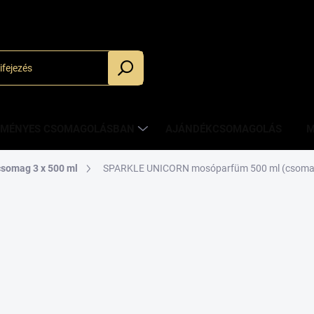
_
ZMÉNYES CSOMAGOLÁSBAN
AJÁNDÉKCSOMAGOLÁS
M
csomag 3 x 500 ml
SPARKLE UNICORN mosóparfüm 500 ml (csoma