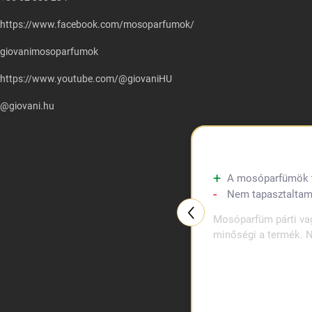
https://www.facebook.com/mosoparfumok/
giovanimosoparfumok
https://www.youtube.com/@giovaniHU
@giovani.hu
A mosóparfümök tul
Nem tapasztaltam
Mosóparfüm párti vag
minőségi a termék. N