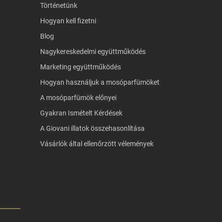
Történetünk
Hogyan kell fizetni
Blog
Nagykereskedelmi együttműködés
Marketing együttműködés
Hogyan használjuk a mosóparfümöket
A mosóparfümök előnyei
Gyakran Ismételt Kérdések
A Giovani illatok összehasonlítása
Vásárlók által ellenőrzött vélemények
MEGBÍZHATÓ ÉR