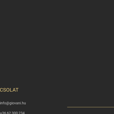
CSOLAT
info
@
giovani.hu
+36 62 300 234