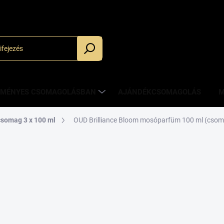
_
ZMÉNYES CSOMAGOLÁSBAN
AJÁNDÉKCSOMAGOLÁS
M
csomag 3 x 100 ml
OUD Brilliance Bloom mosóparfüm 100 ml (cso