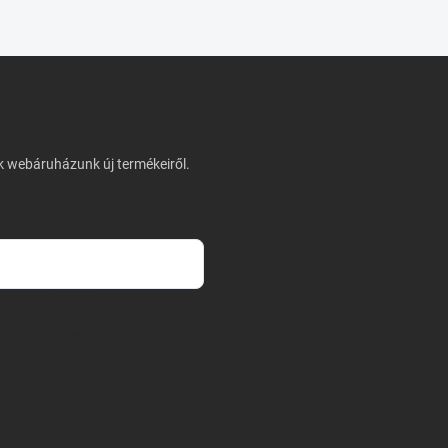
nk webáruházunk új termékeiről.
m és e-mail címem
írleveleket, ajánlatokat küldjön.
am. Megértettem, hogy a