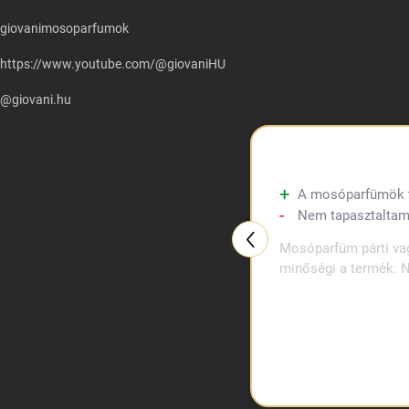
giovanimosoparfumok
https://www.youtube.com/@giovaniHU
@giovani.hu
A mosóparfümök tul
Nem tapasztaltam
Mosóparfüm párti vag
minőségi a termék. N