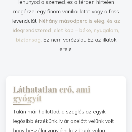
lehunyod a szemed, és a térben hirtelen
megérzel egy finom vaníliaillatot vagy a friss
levendulát.
Néhány másodperc is elég, és az
idegrendszered jelet kap – béke, nyugalom,
biztonság.
Ez nem varázslat. Ez az illatok
ereje.
Láthatatlan erő, ami
gyógyít
Talán már hallottad: a szaglás az egyik
legősibb érzékünk. Már azelőtt velünk volt,
hogy beszélni vagy írni kezdtünk volna.