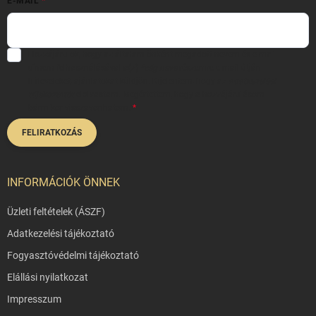
E-MAIL
Hozzájárulok, hogy az általam önként megadott nevem és e-mail
címem felhasználásával a(z)
*cég neve
részemre e-mail útján
hírleveleket, ajánlatokat küldjön. Kijelentem, hogy az
adatkezelési
tájékoztatót
elolvastam. Megértettem, hogy a hozzájárulásom
bármikor visszavonhatom.
FELIRATKOZÁS
INFORMÁCIÓK ÖNNEK
Üzleti feltételek (ÁSZF)
Adatkezelési tájékoztató
Fogyasztóvédelmi tájékoztató
Elállási nyilatkozat
Impresszum