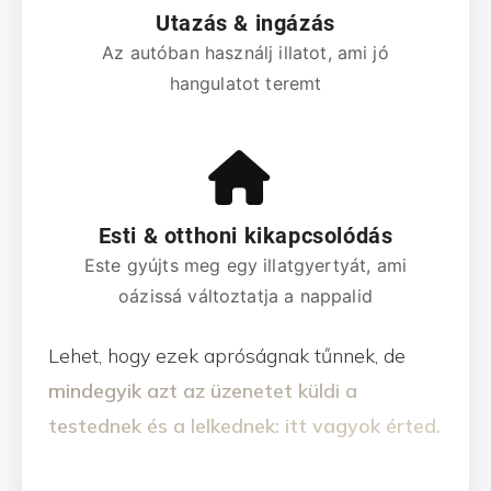
Utazás & ingázás
Az autóban használj illatot, ami jó
hangulatot teremt
Esti & otthoni kikapcsolódás
Este gyújts meg egy illatgyertyát, ami
oázissá változtatja a nappalid
Lehet, hogy ezek apróságnak tűnnek, de
mindegyik azt az üzenetet küldi a
testednek és a lelkednek: itt vagyok érted.