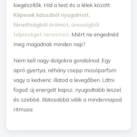
kiegészítők. Híd a test és a lélek között.
Képesek káoszból nyugalmat,
fáradtságból örömöt, ürességből
teljességet teremteni.
Miért ne engednéd
meg magadnak minden nap?
Nem kell nagy dolgokra gondolnod. Egy
apró gyertya, néhány csepp mosóparfüm
vagy a kedvenc illatod a levegőben. Látni
fogod: új energiát kapsz, nyugodtabb leszel,
és szebbé, illatosabbá válik a mindennapod
ritmusa.