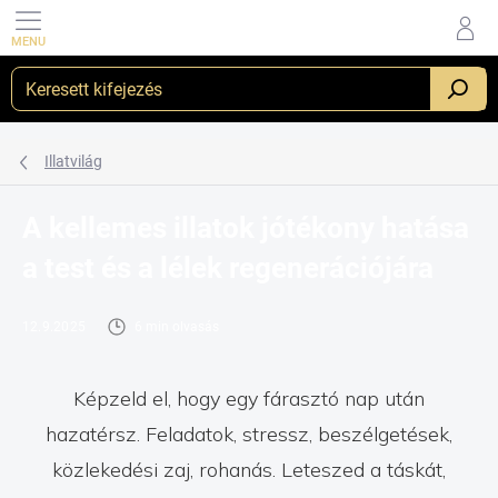
Ugrás a fő tartalomhoz
_
Illatvilág
A kellemes illatok jótékony hatása
a test és a lélek regenerációjára
12.9.2025
6 min olvasás
Képzeld el, hogy egy fárasztó nap után
hazatérsz. Feladatok, stressz, beszélgetések,
közlekedési zaj, rohanás. Leteszed a táskát,