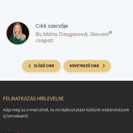
Cikk szerzője
®
Bc.Mária Dzugasová, Giovani
csapat
ELŐZŐ CIKK
KÖVETKEZŐ CIKK
Lábléc
FELIRATKOZÁS HÍRLEVÉLRE
Adja meg az e-mail címét, és mi tájékoztatást küldünk webáruházunk
új termékeiről.