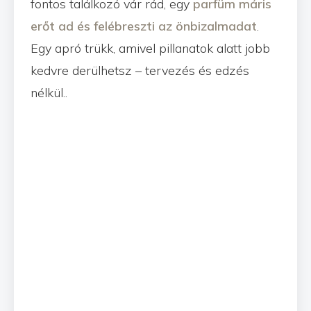
fontos találkozó vár rád, egy
parfüm máris
erőt ad és felébreszti az önbizalmadat
.
Egy apró trükk, amivel pillanatok alatt jobb
kedvre derülhetsz – tervezés és edzés
nélkül..