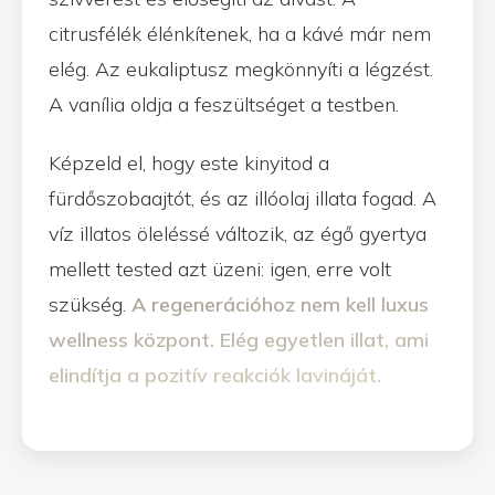
citrusfélék élénkítenek, ha a kávé már nem
elég. Az eukaliptusz megkönnyíti a légzést.
A vanília oldja a feszültséget a testben.
Képzeld el, hogy este kinyitod a
fürdőszobaajtót, és az illóolaj illata fogad. A
víz illatos öleléssé változik, az égő gyertya
mellett tested azt üzeni: igen, erre volt
szükség.
A regenerációhoz nem kell luxus
wellness központ. Elég egyetlen illat, ami
elindítja a pozitív reakciók lavináját.