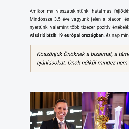
Amikor ma visszatekintünk, hatalmas fejlődés
Mindössze 3,5 éve vagyunk jelen a piacon, és 
nyertünk, valamint több tízezer pozitív értékel
vásárló bízik 19 európai országban
, és nap mi
Köszönjük Önöknek a bizalmat, a támog
ajánlásokat. Önök nélkül mindez nem 