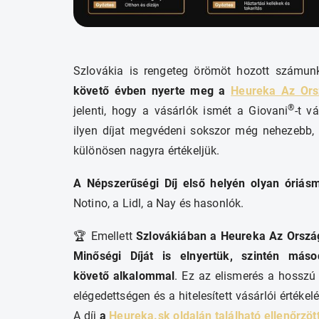
Szlovákia is rengeteg örömöt hozott számu
követő évben nyerte meg a
Heureka Az Ors
®
jelenti, hogy a vásárlók ismét a Giovani
-t v
ilyen díjat megvédeni sokszor még nehezebb,
különösen nagyra értékeljük.
A Népszerűségi Díj első helyén olyan óriásm
Notino, a Lidl, a Nay és hasonlók.
🏆 Emellett
Szlovákiában a Heureka Az Ország
Minőségi Díját is elnyertük, szintén más
követő alkalommal
. Ez az elismerés a hosszú 
elégedettségen és a hitelesített vásárlói értékel
A díj
a
Heureka.sk oldalán található ellenőrzö