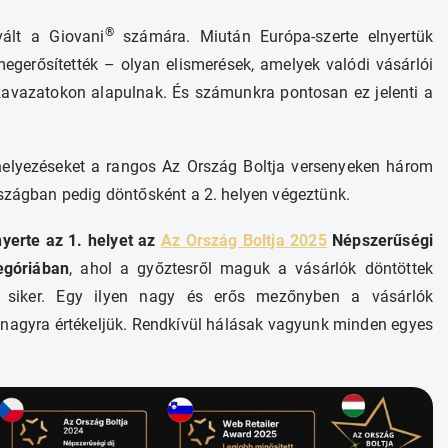
®
ált a Giovani
számára. Miután Európa-szerte elnyertük
megerősítették – olyan elismerések, amelyek valódi vásárlói
zavazatokon alapulnak. És számunkra pontosan ez jelenti a
ő helyezéseket a rangos Az Ország Boltja versenyeken három
rszágban pedig döntősként a 2. helyen végeztünk.
yerte az 1. helyet az
Az Ország Boltja 2025
Népszerűségi
egóriában
, ahol a győztesről maguk a vásárlók döntöttek
i siker. Egy ilyen nagy és erős mezőnyben a vásárlók
nagyra értékeljük. Rendkívül hálásak vagyunk minden egyes
.