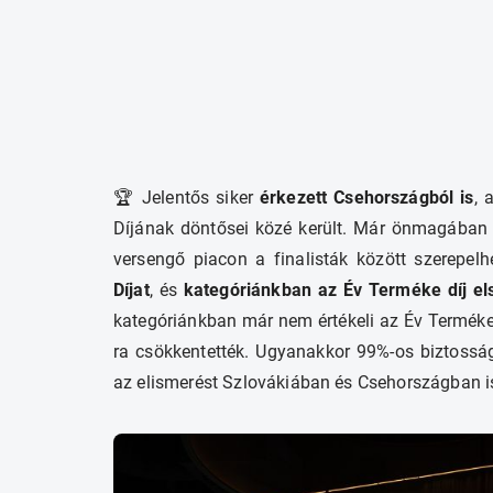
🏆 Jelentős siker
érkezett Csehországból is
, 
Díjának döntősei közé került. Már önmagában a
versengő piacon a finalisták között szerepelh
Díjat
, és
kategóriánkban az Év Terméke díj el
kategóriánkban már nem értékeli az Év Terméke d
ra csökkentették. Ugyanakkor 99%-os biztosságga
az elismerést Szlovákiában és Csehországban i