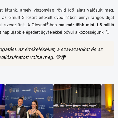
t látunk, amely viszonylag rövid idő alatt valósult meg.
az elmúlt 3 lezárt értékelt évből 2-ben ennyi rangos díjat
®
ést szereztünk. A Giovani
-ban
ma már több mint 1,8 millió
nt nap újabb elégedett ügyfelekkel bővül a közösségünk. 🚀
atást, az értékeléseket, a szavazatokat és az
valósulhatott volna meg. 💛🌍