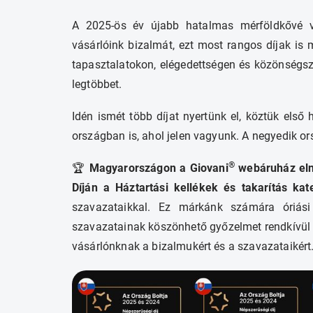
A 2025-ös év újabb hatalmas mérföldkővé v
vásárlóink bizalmát, ezt most rangos díjak is 
tapasztalatokon, elégedettségen és közönségs
legtöbbet.
Idén ismét több díjat nyertünk el, köztük els
országban is, ahol jelen vagyunk. A negyedik o
®
🏆
Magyarországon a Giovani
webáruház eln
Díján a Háztartási kellékek és takarítás kat
szavazataikkal. Ez márkánk számára óriás
szavazatainak köszönhető győzelmet rendkívül 
vásárlónknak a bizalmukért és a szavazataikért