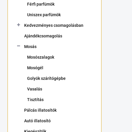
Férfi parfümök
a
n
Uniszex parfümök
e
l
Kedvezményes csomagolásban
Ajándékcsomagolás
Mosás
Mosószalagok
Mosógél
Golyók szárítógépbe
Vasalás
Tisztítás
Pálcás illatosítók
Autó illatosító
Kiegészítők