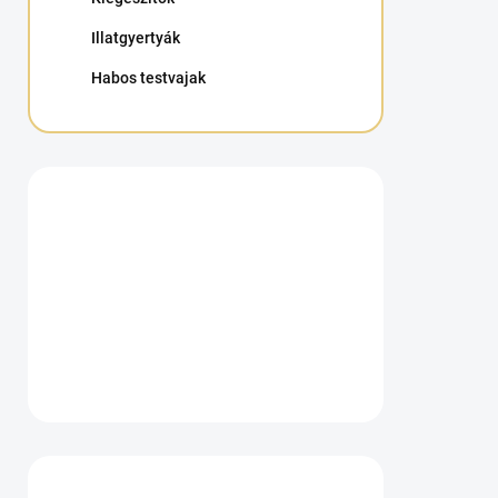
Illatgyertyák
Habos testvajak