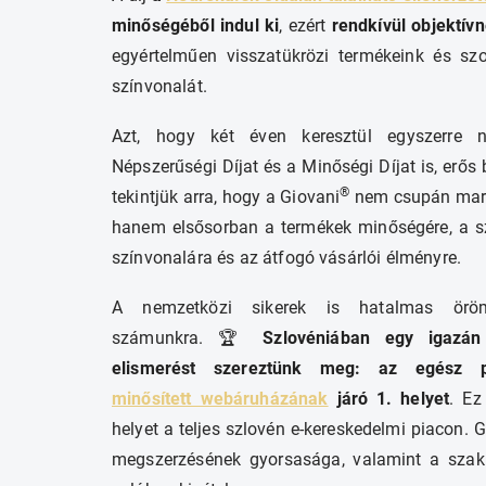
minőségéből indul ki
, ezért
rendkívül objektív
egyértelműen visszatükrözi termékeink és szo
színvonalát.
Azt, hogy két éven keresztül egyszerre 
Népszerűségi Díjat és a Minőségi Díjat is, erős
®
tekintjük arra, hogy a Giovani
nem csupán mark
hanem elsősorban a termékek minőségére, a s
színvonalára és az átfogó vásárlói élményre.
A nemzetközi sikerek is hatalmas örö
számunkra. 🏆
Szlovéniában egy igazán
elismerést szereztünk meg: az egész
minősített webáruházának
járó 1. helyet
. Ez
helyet a teljes szlovén e-kereskedelmi piacon.
megszerzésének gyorsasága, valamint a szak