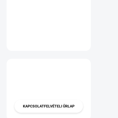
Van kérdése?
Lépjen velünk
kapcsolatba
KAPCSOLATFELVÉTELI ŰRLAP