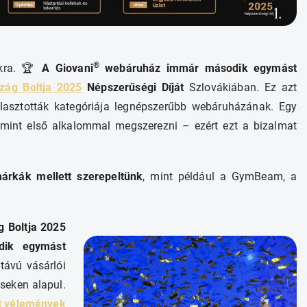
®
nkra. 🏆
A Giovani
webáruház immár második egymást
zág Boltja 2025
Népszerűségi Díját
Szlovákiában. Ez azt
álasztották kategóriája legnépszerűbb webáruházának. Egy
 mint első alkalommal megszerezni – ezért ezt a bizalmat
árkák mellett szerepeltünk
, mint például a GymBeam, a
 Boltja 2025
odik egymást
távú vásárlói
éseken alapul.
tt vélemények