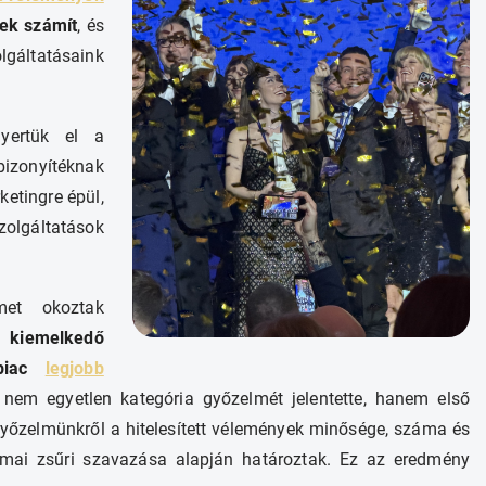
nek számít
, és
lgáltatásaink
nyertük el a
 bizonyítéknak
etingre épül,
zolgáltatások
met okoztak
 kiemelkedő
 piac
legjobb
 nem egyetlen kategória győzelmét jelentette, hanem első
 Győzelmünkről a hitelesített vélemények minősége, száma és
mai zsűri szavazása alapján határoztak. Ez az eredmény