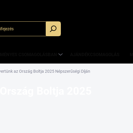
_
ZMÉNYES CSOMAGOLÁSBAN
AJÁNDÉKCSOMAGOLÁS
M
nyertünk az Ország Boltja 2025 Népszerűségi Díján
 Ország Boltja 2025